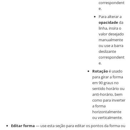
correspondent
e.
Para alterar a
opacidade
da
linha, insira o
valor desejado
manualmente
ou use a barra
deslizante
correspondent
e.
Rotação
é usado
para girar a forma
em 90 graus no
sentido horário ou
anti-horário, bem
como para inverter
a forma
horizontalmente
ou verticalmente.
Editar forma
— use esta seção para editar os pontos da forma ou