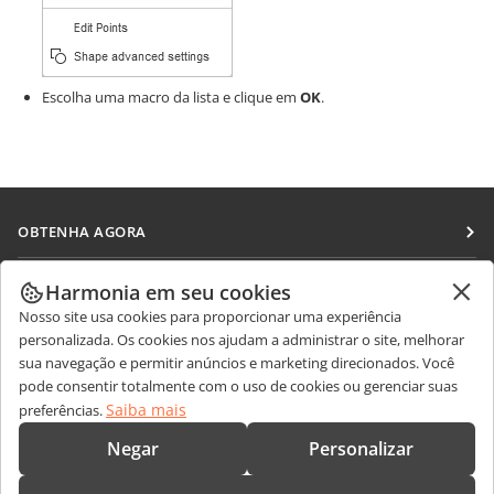
Escolha uma macro da lista e clique em
OK
.
OBTENHA AGORA
Docs
COLABORAR
Harmonia em seu cookies
DocSpace
Nosso site usa cookies para proporcionar uma experiência
Para colaboradores
RECEBA NOTÍCIAS
personalizada. Os cookies nos ajudam a administrar o site, melhorar
Workspace
Para tradutores
sua navegação e permitir anúncios e marketing direcionados. Você
Blog
Conectores
pode consentir totalmente com o uso de cookies ou gerenciar suas
OBTER AJUDA
Para influenciadores
Saiba mais
preferências.
Aplicativos para desktop
Fórum
Vagas
CONTATE-NOS
Negar
Personalizar
Aplicativos móveis
Cursos de treinamento
Perguntas sobre vendas
sales@onlyoffice.com