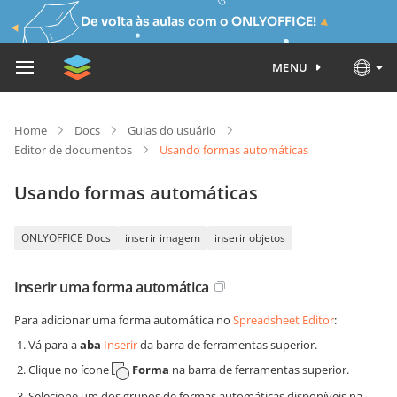
De volta às aulas com o ONLYOFFICE!
MENU
Home
Docs
Guias do usuário
Editor de documentos
Usando formas automáticas
Usando formas automáticas
ONLYOFFICE Docs
inserir imagem
inserir objetos
Inserir uma forma automática
Para adicionar uma forma automática no
Spreadsheet Editor
:
Vá para a
aba
Inserir
da barra de ferramentas superior.
Clique no ícone
Forma
na barra de ferramentas superior.
Selecione um dos grupos de formas automáticas disponíveis na