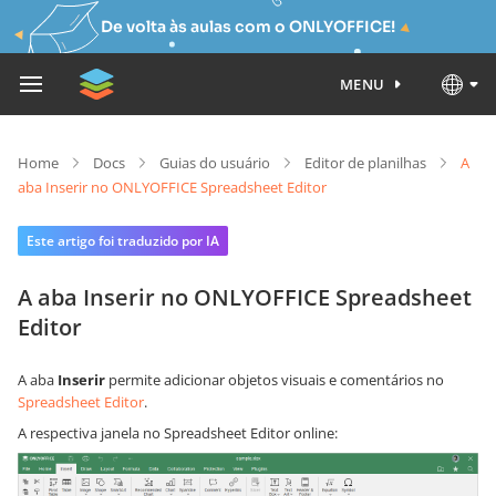
De volta às aulas com o ONLYOFFICE!
MENU
Home
Docs
Guias do usuário
Editor de planilhas
A
aba Inserir no ONLYOFFICE Spreadsheet Editor
Este artigo foi traduzido por IA
A aba Inserir no ONLYOFFICE Spreadsheet
Editor
A aba
Inserir
permite adicionar objetos visuais e comentários no
Spreadsheet Editor
.
A respectiva janela no Spreadsheet Editor online: