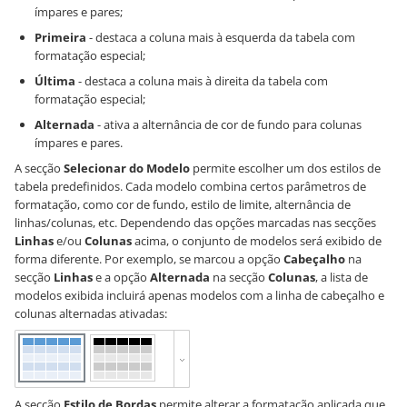
ímpares e pares;
Primeira
- destaca a coluna mais à esquerda da tabela com
formatação especial;
Última
- destaca a coluna mais à direita da tabela com
formatação especial;
Alternada
- ativa a alternância de cor de fundo para colunas
ímpares e pares.
A secção
Selecionar do Modelo
permite escolher um dos estilos de
tabela predefinidos. Cada modelo combina certos parâmetros de
formatação, como cor de fundo, estilo de limite, alternância de
linhas/colunas, etc. Dependendo das opções marcadas nas secções
Linhas
e/ou
Colunas
acima, o conjunto de modelos será exibido de
forma diferente. Por exemplo, se marcou a opção
Cabeçalho
na
secção
Linhas
e a opção
Alternada
na secção
Colunas
, a lista de
modelos exibida incluirá apenas modelos com a linha de cabeçalho e
colunas alternadas ativadas:
A secção
Estilo de Bordas
permite alterar a formatação aplicada que