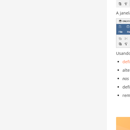
A jane
Usando
def
alte
nos 
def
rem