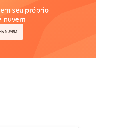
em seu próprio
na nuvem
 NA NUVEM