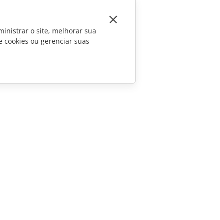
inistrar o site, melhorar sua
e cookies ou gerenciar suas
CONTATE-NOS
Perguntas sobre vendas
sales@onlyoffice.com
Consultas de parceiros
partners@onlyoffice.com
Consultas da imprensa
press@onlyoffice.com
Solicite uma ligação