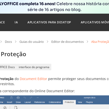
YOFFICE completa 16 anos!
Celebre nossa história c
série de 16 artigos no blog.
ACE
IA
APLICATIVOS PARA DESKTOP
APLICATIVOS MÓV
Docs
Guias do usuário
Editor de documentos
Aba Proteç
 Proteção
FFICE Docs
interface do programa
Proteção
do
Document Editor
permite proteger seus documentos c
restritos.
la correspondente do Online Document Editor: