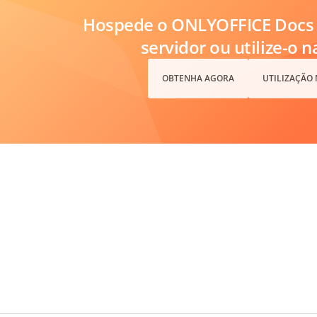
Hospede o ONLYOFFICE Docs 
servidor ou utilize-o 
OBTENHA AGORA
UTILIZAÇÃO