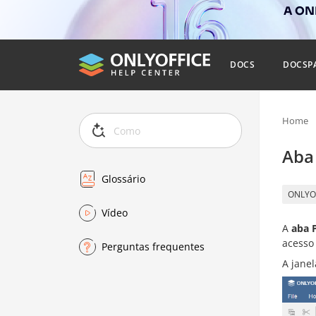
A ONL
DOCS
DOCSP
Home
Aba
Glossário
ONLYO
Vídeo
A
aba 
acesso 
Perguntas frequentes
A jane