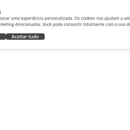
s
ionar uma experiência personalizada. Os cookies nos ajudam a adm
rketing direcionados. Você pode consentir totalmente com o uso d
Aceitar tudo
RAR
OBTER AJUDA
aboradores
Fórum
dutores
Cursos de treinamento
uenciadores
Webinars
White papers
NOTÍCIAS
Formulário de contato de
suporte
Solicitar demonstração