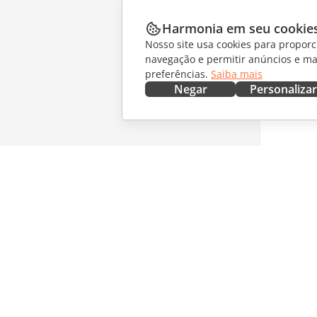
Harmonia em seu cookie
Nosso site usa cookies para proporc
navegação e permitir anúncios e ma
preferências.
Saiba mais
Negar
Personalizar
OBTENHA AGORA
COLABO
Docs
Para col
DocSpace
Para tra
Workspace
Para infl
Conectores
Vagas
Aplicativos para desktop
RECEBA 
Aplicativos móveis
Blog