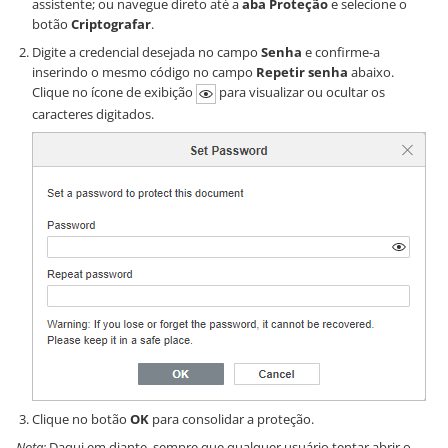
assistente; ou navegue direto até a
aba Proteção
e selecione o
botão
Criptografar
.
Digite a credencial desejada no campo
Senha
e confirme-a
inserindo o mesmo código no campo
Repetir senha
abaixo.
Clique no ícone de exibição
para visualizar ou ocultar os
caracteres digitados.
Clique no botão
OK
para consolidar a proteção.
Nota:
Daqui em diante, sempre que qualquer usuário tentar abrir o