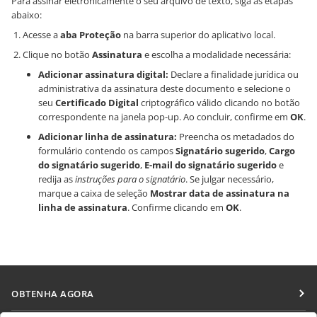
Para assinar eletronicamente o seu arquivo de texto, siga as etapas
abaixo:
Acesse a
aba Proteção
na barra superior do aplicativo local.
Clique no botão
Assinatura
e escolha a modalidade necessária:
Adicionar assinatura digital:
Declare a finalidade jurídica ou
administrativa da assinatura deste documento e selecione o
seu
Certificado Digital
criptográfico válido clicando no botão
correspondente na janela pop-up. Ao concluir, confirme em
OK
.
Adicionar linha de assinatura:
Preencha os metadados do
formulário contendo os campos
Signatário sugerido
,
Cargo
do signatário sugerido
,
E-mail do signatário sugerido
e
redija as
instruções para o signatário
. Se julgar necessário,
marque a caixa de seleção
Mostrar data de assinatura na
linha de assinatura
. Confirme clicando em
OK
.
OBTENHA AGORA
Docs