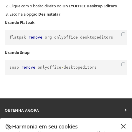
Clique com o botão direito no
ONLYOFFICE Desktop Editors
.
Escolha a opção
Desinstalar
.
Usando Flatpak:
flatpak 
remove
 org
.
onlyoffice
.
desktopeditors
Usando Snap:
snap 
remove
 onlyoffice
-
desktopeditors
OBTENHA AGORA
Docs
COLABORAR
Harmonia em seu cookies
DocSpace