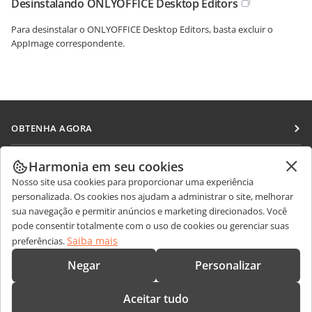
Desinstalando ONLYOFFICE Desktop Editors
Para desinstalar o ONLYOFFICE Desktop Editors, basta excluir o
AppImage correspondente.
OBTENHA AGORA
Docs
COLABORAR
Harmonia em seu cookies
DocSpace
Nosso site usa cookies para proporcionar uma experiência
Para colaboradores
RECEBA NOTÍCIAS
personalizada. Os cookies nos ajudam a administrar o site, melhorar
Workspace
Para tradutores
sua navegação e permitir anúncios e marketing direcionados. Você
Blog
Conectores
pode consentir totalmente com o uso de cookies ou gerenciar suas
OBTER AJUDA
Para influenciadores
Saiba mais
preferências.
Aplicativos para desktop
Fórum
Vagas
CONTATE-NOS
Negar
Personalizar
Aplicativos móveis
Cursos de treinamento
Perguntas sobre vendas
sales@onlyoffice.com
onlyoffice.com
Aceitar tudo
Webinars
Consultas de parceiros
partners@onlyoffice.com
© Ascensio System SIA 2026. Todos os direitos reservados.