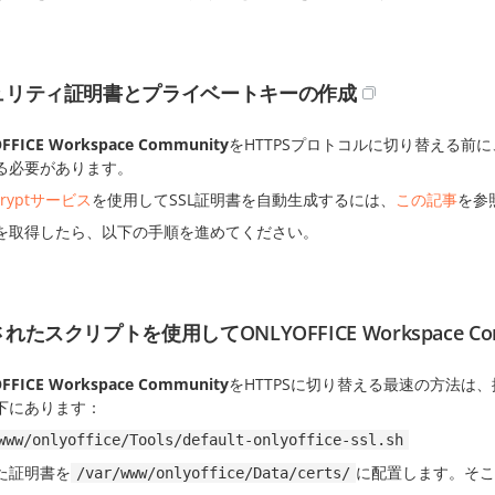
ュリティ証明書とプライベートキーの作成
FFICE Workspace Community
をHTTPSプロトコルに切り替える前
る必要があります。
ncryptサービス
を使用してSSL証明書を自動生成するには、
この記事
を参
を取得したら、以下の手順を進めてください。
れたスクリプトを使用してONLYOFFICE Workspace C
FFICE Workspace Community
をHTTPSに切り替える最速の方法は
下にあります：
www/onlyoffice/Tools/default-onlyoffice-ssl.sh
た証明書を
に配置します。そこ
/var/www/onlyoffice/Data/certs/