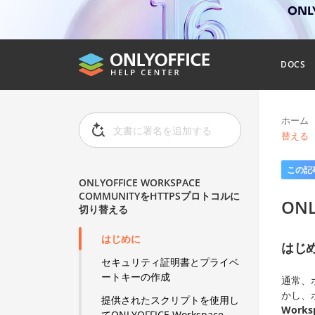
ONL
DOCS
ホーム
替える
この記
ONLYOFFICE WORKSPACE
COMMUNITYをHTTPSプロトコルに
ON
切り替える
はじめに
はじ
セキュリティ証明書とプライベ
ートキーの作成
通常、
かし、
提供されたスクリプトを使用し
Works
てONLYOFFICE Workspace