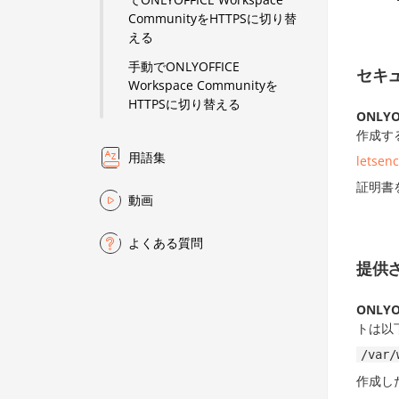
CommunityをHTTPSに切り替
える
手動でONLYOFFICE
セキ
Workspace Communityを
HTTPSに切り替える
ONLYO
作成す
用語集
letse
証明書
動画
よくある質問
提供さ
ONLYO
トは以
/var/
作成し