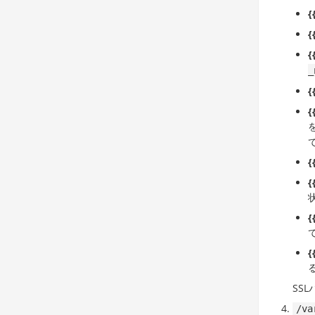
{
{
{
_
{
{
{
{
{
{
SS
/va