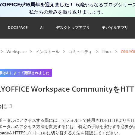
YOFFICEが16周年を迎えました！
16編からなるブログシリー
私たちの歩みを振り返りましょう。
DOCSPACE
AI
デスクトップアプリ
モバイルアプリ
Workspace
インストール
コミュニティ
Linux
ONLYO
事はAIによって翻訳されました
LYOFFICE Workspace Communit
めに
ポータルにアクセスする際には、デフォルトで使用されるHTTPよりもH
ポータルのアクセス方法を変更するには、特定の手順を実行する必要が
pace
をHTTPSプロトコルに切り替える方法を確認してください。