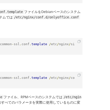
ファイルをDebianベースのシステム
onf.template
テムでは
/etc/nginx/conf.d/onlyoffice.conf
common
-
ssl
.
conf
.
template
/
etc
/
nginx
/
si
common
-
ssl
.
conf
.
template
/
etc
/
nginx
/
co
ファイル、RPMベースのシステムでは
ce
/etc/ngin
のすべてのパラメータを実際に使用しているものに変