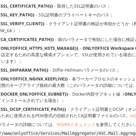
{SSL_CERTIFICATE_PATH}}
- 取得したSSL証明書のパス；
{SSL_KEY_PATH}}
- SSL証明書のプライベートキーのパス；
{SSL_VERIFY_CLIENT}}
- クライアント証明書の検証が有効かどうか（
）；
no_ca
{CA_CERTIFICATES_PATH}}
- 前のパラメータで有効にした場合に検
{ONLYOFFICE_HTTPS_HSTS_MAXAGE}}
-
ONLYOFFICE Workspace
を設定するための高度な構成オプションで、SSLが使用されている場合
ています）；
{SSL_DHPARAM_PATH}}
- Diffie-Hellmanパラメータのパス；
{ONLYOFFICE_NGINX_KEEPLIVE}}
- 各ワーカープロセスのキャッシ
状態のキープアライブ接続の最大数（このパラメータの詳細については
{DOCKER_ONLYOFFICE_SUBNET}}
- Docker内部サブネット値（
ONLY
てインストールされている場合）；
{SSL_OCSP_CERTIFICATE_PATH}}
- クライアント証明書とOCSP（
るために使用されるPEM形式の信頼されたCA証明書ファイルのパス。
ss
Lパラメータの詳細については、
NGINXドキュメント
を参照してください
r/www/onlyoffice/Services/MailAggregator/ASC.Mail.Aggreg