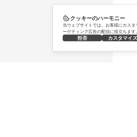
クッキーのハーモニー
当ウェブサイトでは、お客様にカスタ
ーゲティング広告の配信に役立ちます
拒否
カスタマイ
今すぐ入手する
共同作業
Docs
貢献者向
DocSpace
翻訳者向
Workspace
インフル
コネクター
求人情報
デスクトップアプリ
ニュース
モバイルアプリ
ブログ