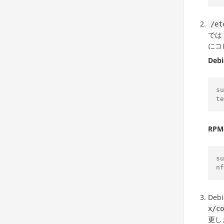
/et
では
にコ
Debi
su
te
RPM
su
nf
De
x/co
更し