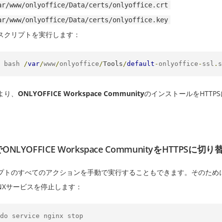
ar/www/onlyoffice/Data/certs/onlyoffice.crt
ar/www/onlyoffice/Data/certs/onlyoffice.key
スクリプトを実行します：
 bash 
/
var
/
www
/
onlyoffice
/
Tools
/
default
-
onlyoffice
-
ssl
.
s
より、
ONLYOFFICE Workspace Community
のインストールをHTT
NLYOFFICE Workspace CommunityをHTTPSに切
プトのすべてのアクションを手動で実行することもできます。そのため
INXサービスを停止します：
do service nginx stop