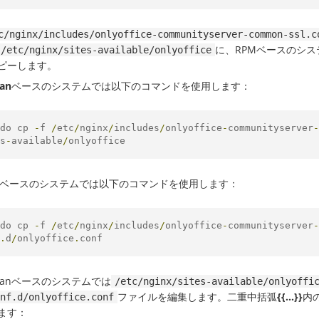
c/nginx/includes/onlyoffice-communityserver-common-ssl.c
に、RPMベースのシス
/etc/nginx/sites-available/onlyoffice
ピーします。
an
ベースのシステムでは以下のコマンドを使用します：
do cp 
-
f 
/
etc
/
nginx
/
includes
/
onlyoffice
-
communityserver
-
s
-
available
/
onlyoffice
ベースのシステムでは以下のコマンドを使用します：
do cp 
-
f 
/
etc
/
nginx
/
includes
/
onlyoffice
-
communityserver
-
.
d
/
onlyoffice
.
conf
bianベースのシステムでは
/etc/nginx/sites-available/onlyoffi
ファイルを編集します。二重中括弧
{{...}}
内
nf.d/onlyoffice.conf
ます：