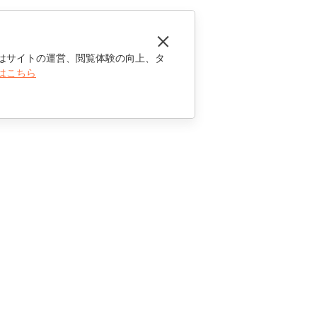
はサイトの運営、閲覧体験の向上、タ
はこちら
お問い合わせ
セールスに関する質問
sales@onlyoffice.com
パートナーシップに関するお問い合わせ
partners@onlyoffice.com
メディアに関するお問い合わせ
press@onlyoffice.com
折り返し電話のリクエスト