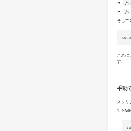
/v
/v
そして
sudo
これに
す。
手動でO
スクリ
NG
su