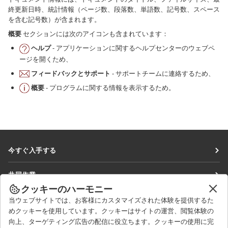
終更新日時、統計情報（ページ数、段落数、単語数、記号数、スペース
を含む記号数）が含まれます。
概要
セクションには次のアイコンも含まれています：
ヘルプ
- アプリケーションに関するヘルプセンターのウェブペ
ージを開くため、
フィードバックとサポート
- サポートチームに連絡するため、
概要
- プログラムに関する情報を表示するため。
今すぐ入手する
Docs
共同作業
DocSpace
クッキーのハーモニー
貢献者向け
ニュースを見る
当ウェブサイトでは、お客様にカスタマイズされた体験を提供するた
Workspace
翻訳者向け
めクッキーを使用しています。クッキーはサイトの運営、閲覧体験の
ブログ
コネクター
向上、ターゲティング広告の配信に役立ちます。クッキーの使用に完
ヘルプを得る
インフルエンサー向け