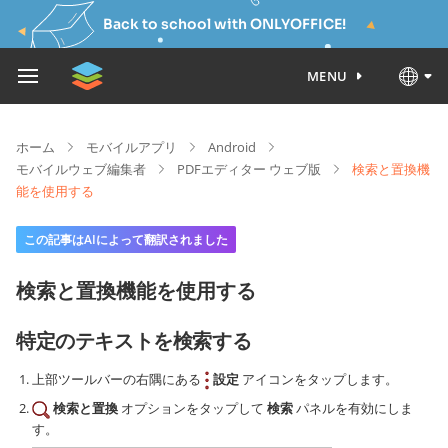
Back to school with ONLYOFFICE!
MENU
ホーム
モバイルアプリ
Android
モバイルウェブ編集者
PDFエディター ウェブ版
検索と置換機
能を使用する
この記事はAIによって翻訳されました
検索と置換機能を使用する
特定のテキストを検索する
上部ツールバーの右隅にある
設定
アイコンをタップします。
検索と置換
オプションをタップして
検索
パネルを有効にしま
す。