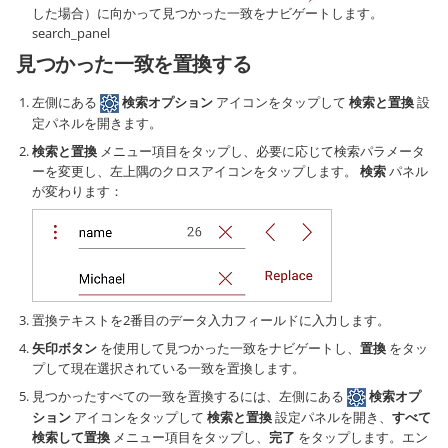
した場合）に向かって見つかった一致をナビゲートします。
search_panel
見つかった一致を置換する
左側にある
検索オプション
アイコンをタップして
検索と置換
設
定パネルを開きます。
検索と置換
メニュー項目をタップし、必要に応じて検索パラメータ
ーを変更し、左上隅のクロスアイコンをタップします。
検索
パネル
が変わります：
置換テキストを2番目のデータ入力フィールドに入力します。
矢印ボタン
を使用して見つかった一致をナビゲートし、
置換
をタッ
プして現在選択されている一致を置換します。
見つかったすべての一致を置換するには、左側にある
検索オプ
ション
アイコンをタップして
検索と置換
設定パネルを開き、
すべて
検索して置換
メニュー項目をタップし、
完了
をタップします。エン