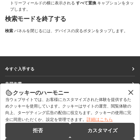
トリーフィールドの横に表示される
すべて置換
キャプションをタッ
プします。
検索モードを終了する
検索
パネルを閉じるには、デバイスの戻るボタンをタップします。
今すぐ入手する
Docs
共同作業
DocSpace
クッキーのハーモニー
貢献者向け
ニュースを見る
当ウェブサイトでは、お客様にカスタマイズされた体験を提供するた
Workspace
翻訳者向け
めクッキーを使用しています。クッキーはサイトの運営、閲覧体験の
ブログ
コネクター
向上、ターゲティング広告の配信に役立ちます。クッキーの使用に完
ヘルプを得る
インフルエンサー向け
詳細はこちら
全に同意いただくか、設定を管理できます。
デスクトップアプリ
フォーラム
求人情報
お問い合わせ
拒否
カスタマイズ
モバイルアプリ
研修コース
セールスに関する質問
sales@onlyoffice.com