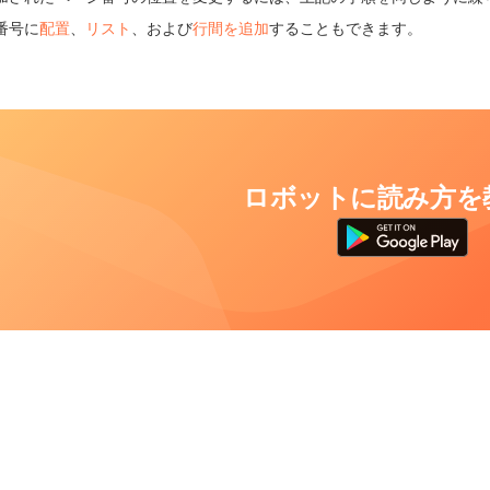
番号に
配置
、
リスト
、および
行間を追加
することもできます。
ロボットに読み方を