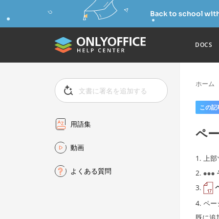
Back to school wit
DOCS
ホーム
この記
用語集
ペ
動画
上部
よくある質問
ペー
既に追