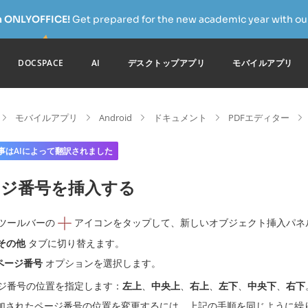
h ONLYOFFICE!
Get prepared for the new academic year with our
DOCSPACE
AI
デスクトップアプリ
モバイルアプリ
モバイルアプリ
Android
ドキュメント
PDFエディター
事はAIによって翻訳されました
ージ番号を挿入する
ツールバーの
アイコンをタップして、新しいオブジェクト挿入パネ
その他
タブに切り替えます。
ページ番号
オプションを選択します。
ジ番号の位置を指定します：
左上
、
中央上
、
右上
、
左下
、
中央下
、
右下
加されたページ番号の位置を変更するには、上記の手順を同じように繰