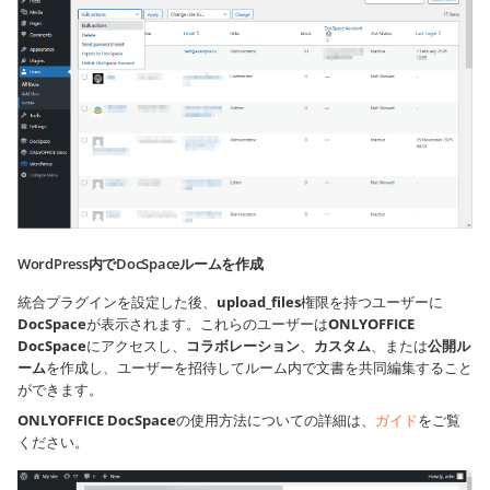
WordPress内でDocSpaceルームを作成
統合プラグインを設定した後、
upload_files
権限を持つユーザーに
DocSpace
が表示されます。これらのユーザーは
ONLYOFFICE
DocSpace
にアクセスし、
コラボレーション
、
カスタム
、または
公開ル
ーム
を作成し、ユーザーを招待してルーム内で文書を共同編集すること
ができます。
ONLYOFFICE DocSpace
の使用方法についての詳細は、
ガイド
をご覧
ください。