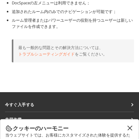
DocSpaceの左メニューは利用できません；
追加されたルーム内のみでのナビゲーションが可能です；
ルーム管理者またはパワーユーザーの役割を持つユーザーは新しい
ファイルを作成できます。
最も一般的な問題とその解決方法については、
トラブルシューティングガイド
をご覧ください。
今すぐ入手する
Docs
共同作業
DocSpace
クッキーのハーモニー
貢献者向け
ニュースを見る
当ウェブサイトでは、お客様にカスタマイズされた体験を提供するた
Workspace