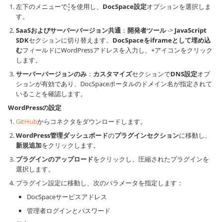
左下のメニューで
を使用し、
DocSpace設定
オプションを選択しま
す。
SaaSおよびサーバーバージョン共通
：
開発者ツール
->
JavaScript
SDK
セクションに切り替えます。
DocSpaceをiframeとして埋め込
む
フィールドにWordPressアドレスを入力し、+アイコンをクリック
します。
サーバーバージョンのみ
：
カスタマイズ
セクションで
DNS設定
オプ
ションが有効であり、DocSpaceポータルのドメイン名が指定されて
いることを確認します。
WordPressの設定
GitHub
からコネクタをダウンロードします。
WordPress管理ダッシュボード
の
プラグインセクション
に移動し、
新規追加
をクリックします。
プラグインのアップロード
をクリックし、圧縮されたプラグインを
選択します。
プラグイン設定に移動し、次のパラメータを指定します：
DocSpaceサービスアドレス
管理者ログインとパスワード