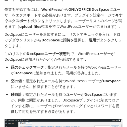
作業を開始するには、
WordPress
から
ONLYOFFICE DocSpace
にユー
ザーをエクスポートする必要があります。プラグイン設定ページで
今す
ぐエクスポート
ボタンをクリックします。ユーザーリストのページが開
きます（
upload_files
権限を持つWordPressユーザーが含まれます）。
DocSpaceにユーザーを追加するには、リストでチェックを入れ、ドロ
ップダウンリストから
DocSpaceに招待
を選択し、
適用
ボタンをクリッ
クします。
このリストの
DocSpaceユーザー状態
列で、WordPressユーザーが
DocSpaceに追加されたかどうかを確認できます：
緑のチェックマーク
：指定されたメールを持つWordPressユーザー
が
DocSpace
に追加されました。同期が成功しました。
空の値
：指定されたメールを持つWordPressユーザーが
DocSpace
にいません。招待することができます。
砂時計
：指定されたメールを持つユーザーが
DocSpace
にいます
が、同期に問題がありました。DocSpaceプラグインに初めてログ
インする際に、ユーザーはDocSpaceのログインとパスワードを提
供して同期を完了する必要があります。