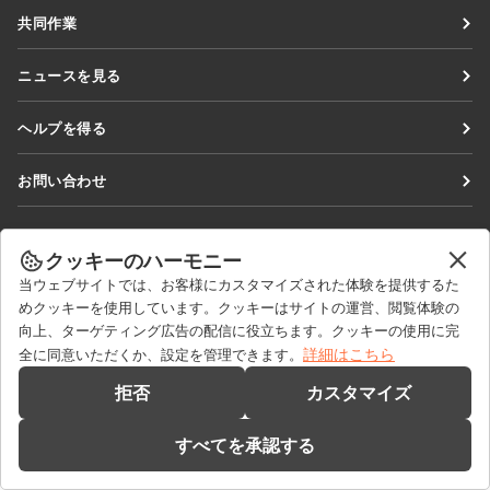
Docs
共同作業
DocSpace
貢献者向け
ニュースを見る
Workspace
翻訳者向け
ブログ
コネクター
ヘルプを得る
インフルエンサー向け
デスクトップアプリ
フォーラム
求人情報
お問い合わせ
モバイルアプリ
研修コース
セールスに関する質問
sales@onlyoffice.com
onlyoffice.com
ウェビナー
パートナーシップに関するお問い合わせ
partners@onlyoffice.com
クッキーのハーモニー
© Ascensio System SIA 2026. All rights reserved
ホワイトペーパー
当ウェブサイトでは、お客様にカスタマイズされた体験を提供するた
メディアに関するお問い合わせ
press@onlyoffice.com
めクッキーを使用しています。クッキーはサイトの運営、閲覧体験の
サポートお問い合わせフォーム
折り返し電話のリクエスト
向上、ターゲティング広告の配信に役立ちます。クッキーの使用に完
デモを依頼する
詳細はこちら
全に同意いただくか、設定を管理できます。
拒否
カスタマイズ
すべてを承認する