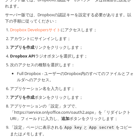
れます。
サーバー版では、Dropboxの認証キーを設定する必要があります。以
下の手順に従ってください：
Dropbox Developersサイト
にアクセスします；
アカウントにサインインします；
アプリを作成
リンクをクリックします；
Dropbox API
ラジオボタンを選択します；
次のアクセスの種類を選択します：
Full Dropbox - ユーザーのDropbox内のすべてのファイルとフォ
ルダへのアクセス。
アプリケーション名を入力します；
アプリを作成
ボタンをクリックします；
アプリケーションの「設定」タブで、
「https://service.onlyoffice.com/oauth2.aspx」を「リダイレクト
URI」フィールドに入力し、
追加
ボタンをクリックします；
「設定」ページに表示される
と
をコピー
App key
App secret
またはメモします。