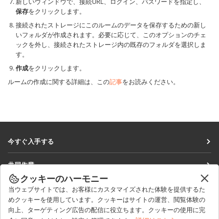
新しいウィンドウで、接続URL、ログイン、パスワードを指定し、
保存
をクリックします。
接続されたストレージにこのルームのデータを保存するための新し
いフォルダが作成されます。必要に応じて、このオプションのチェ
ックを外し、接続されたストレージ内の既存のフォルダを選択しま
す。
作成
をクリックします。
ルームの作成に関する詳細は、この
記事
をお読みください。
今すぐ入手する
Docs
共同作業
DocSpace
クッキーのハーモニー
貢献者向け
ニュースを見る
当ウェブサイトでは、お客様にカスタマイズされた体験を提供するた
Workspace
翻訳者向け
めクッキーを使用しています。クッキーはサイトの運営、閲覧体験の
ブログ
コネクター
向上、ターゲティング広告の配信に役立ちます。クッキーの使用に完
ヘルプを得る
インフルエンサー向け