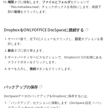
権限
タブに移動します。
ファイルとフォルダ
セクションで
「files.metadata.read」チェックボックスを有効にします。画面下
部の
送信
をクリックします。
DropboxをONLYOFFICE DocSpaceに接続する
サーバー版で、左下の
メニューをクリックし、
設定
オプションを選
択します。
統合
タブに切り替えます。
サードパーティサービスセクションで、Dropboxロゴの右側にある
スライドボタンをクリックします。
キーを入力し、
接続
ボタンをクリックします。
バックアップの保存
DocSpaceデータのバックアップをDropboxに保存するには、
「バックアップ」セクションに移動します（DocSpace 設定 -> バッ
クアップ -> サードパーティリソース）。