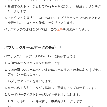
希望するストレージとしてDropboxを選択し、「接続」ボタンをク
リックします。
アカウントを選択し、ONLYOFFICEアプリケーションへのアクセス
を許可し、「コピーを作成」をクリックします。
バックアップの詳細については、この
記事
をお読みください。
パブリックルームデータの保存
パブリックルームデータをDropboxに保存するには、
左側の
ルーム
セクションに移動します。
左上の
新しいルーム
ボタンまたはルームリストの上にある
プラス
アイコンを使用します。
パブリックルーム
を選択します。
ルーム名を入力し、タグを追加し、画像をアップロードします。
サードパーティストレージ
スイッチをオンにします。
リストからDropboxを選択し、
接続
をクリックします。