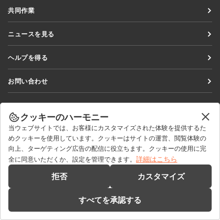
Docs
共同作業
DocSpace
貢献者向け
ニュースを見る
Workspace
翻訳者向け
ブログ
コネクター
ヘルプを得る
インフルエンサー向け
デスクトップアプリ
フォーラム
求人情報
お問い合わせ
モバイルアプリ
研修コース
セールスに関する質問
sales@onlyoffice.com
onlyoffice.com
ウェビナー
パートナーシップに関するお問い合わせ
partners@onlyoffice.com
クッキーのハーモニー
© Ascensio System SIA 2026. All rights reserved
ホワイトペーパー
当ウェブサイトでは、お客様にカスタマイズされた体験を提供するた
メディアに関するお問い合わせ
press@onlyoffice.com
めクッキーを使用しています。クッキーはサイトの運営、閲覧体験の
サポートお問い合わせフォーム
折り返し電話のリクエスト
向上、ターゲティング広告の配信に役立ちます。クッキーの使用に完
デモを依頼する
詳細はこちら
全に同意いただくか、設定を管理できます。
拒否
カスタマイズ
すべてを承認する