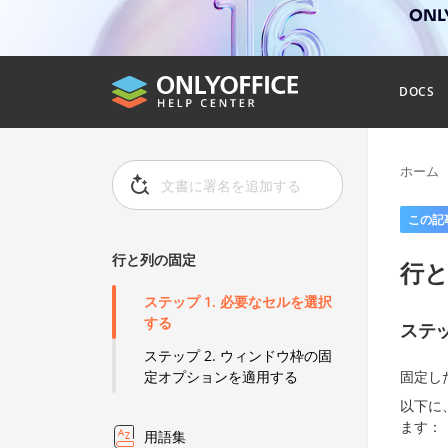
ONL
DOCS
ホーム
この記
行と列の固定
行
ステップ 1. 必要なセルを選択
する
ステッ
ステップ 2. ウィンドウ枠の固
固定し
定オプションを適用する
以下に
ます：
用語集