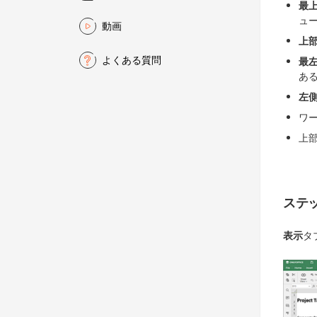
最
ュ
動画
上
よくある質問
最
あ
左
ワ
上
ステッ
表示
タ