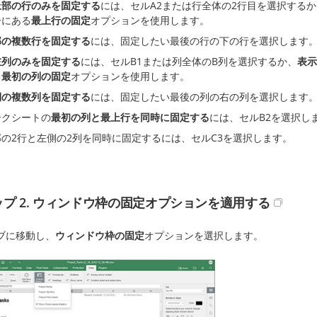
上部の行のみを固定する
には、セルA2または行全体の2行目を選択するか
ーにある
最上行の固定
オプションを使用します。
部の複数行を固定する
には、固定したい最後の行の下の行を選択します
左列のみを固定する
には、セルB1または列全体のB列を選択するか、
表示
る
最初の列の固定
オプションを使用します。
側の複数列を固定する
には、固定したい最後の列の右の列を選択します
ークシートの
最初の列と最上行を同時に固定する
には、セルB2を選択し
部の2行と左側の2列を同時に固定するには、セルC3を選択します。
プ 2. ウィンドウ枠の固定オプションを適用する
ブに移動し、
ウィンドウ枠の固定
オプションを選択します。