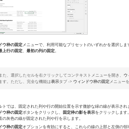
ドウ枠の固定
メニューで、利用可能なプリセットのいずれかを選択しま
最上行の固定
、
最初の列の固定
。
また、選択したセルを右クリックしてコンテキストメニューを開き、
ウ
ます。ただし、完全な機能は
表示
タブ ->
ウィンドウ枠の固定
メニュー
ルトでは、固定された列や行の開始位置を示す微妙な緑の線が表示され
ドウ枠の固定
ボタンをクリックし、
固定枠の影を表示
をクリックします
直の灰色の線が固定された列や行を示します。
ドウ枠の固定
オプションを有効にすると、これらの線の上部と左側の領