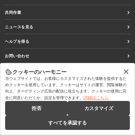
Docs
共同作業
DocSpace
貢献者向け
ニュースを見る
Workspace
翻訳者向け
ブログ
コネクター
ヘルプを得る
インフルエンサー向け
デスクトップアプリ
フォーラム
求人情報
お問い合わせ
モバイルアプリ
研修コース
セールスに関する質問
sales@onlyoffice.com
onlyoffice.com
クッキーのハーモニー
ウェビナー
パートナーシップに関するお問い合わせ
partners@onlyoffice.com
© Ascensio System SIA 2026. All rights reserved
当ウェブサイトでは、お客様にカスタマイズされた体験を提供するた
ホワイトペーパー
めクッキーを使用しています。クッキーはサイトの運営、閲覧体験の
メディアに関するお問い合わせ
press@onlyoffice.com
向上、ターゲティング広告の配信に役立ちます。クッキーの使用に完
サポートお問い合わせフォーム
折り返し電話のリクエスト
詳細はこちら
全に同意いただくか、設定を管理できます。
デモを依頼する
拒否
カスタマイズ
すべてを承認する