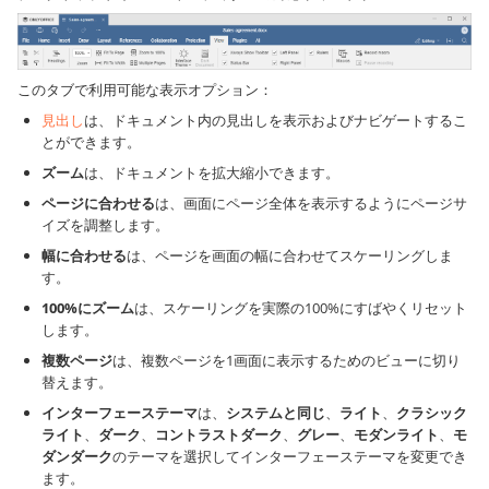
このタブで利用可能な表示オプション：
見出し
は、ドキュメント内の見出しを表示およびナビゲートするこ
とができます。
ズーム
は、ドキュメントを拡大縮小できます。
ページに合わせる
は、画面にページ全体を表示するようにページサ
イズを調整します。
幅に合わせる
は、ページを画面の幅に合わせてスケーリングしま
す。
100%にズーム
は、スケーリングを実際の100%にすばやくリセット
します。
複数ページ
は、複数ページを1画面に表示するためのビューに切り
替えます。
インターフェーステーマ
は、
システムと同じ
、
ライト
、
クラシック
ライト
、
ダーク
、
コントラストダーク
、
グレー
、
モダンライト
、
モ
ダンダーク
のテーマを選択してインターフェーステーマを変更でき
ます。