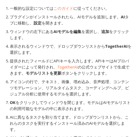
一般的な設定については
このガイド
に従ってください。
プラグインがインストールされたら、AIモデルを追加します。
AI
タ
ブに移動し、
設定
を開きます。
ウィンドウの左下にある
AIモデルを編集
を選択し、
追加
をクリック
します。
表示されるウィンドウで、ドロップダウンリストから
TogetherAI
を
選択します。
提供されたフィールドにAPIキーを入力します。APIキーはAIプロバ
イダーによって発行され、
TogetherAI
の公式ウェブサイトで生成で
きます。
モデルリストを更新
ボタンをクリックします。
アイコンの行で、テキスト、画像、埋め込み、音声処理、コンテン
ツモデレーション、リアルタイムタスク、コーディングヘルプ、ビ
ジュアル分析に使用するモデルを選択します。
OK
をクリックしてウィンドウを閉じます。モデルはAIモデルリスト
の利用可能なモデルの中に表示されます。
AIに異なるタスクを割り当てます。ドロップダウンリストから、こ
れらのタスクを実行するインストール済みのAIモデルを選択しま
す。