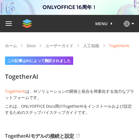
ONLYOFFICE 16周年！
MENU
ホーム
Docs
ユーザーガイド
人工知能
TogetherAI
この記事はAIによって翻訳されました
TogetherAI
TogetherAI
は、AIソリューションの開発と統合を簡素化する強力なプラ
ットフォームです。
これは、ONLYOFFICE Docs用のTogetherAIをインストールおよび設定
するためのステップバイステップガイドです。
TogetherAIモデルの接続と設定