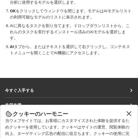
分析に使用するモデルを選択します。
OK
をクリックしてウィンドウを閉じます。モデルはAIモデルリスト
の利用可能なモデルのリストに表示されます。
AIに異なるタスクを割り当てます。ドロップダウンリストから、こ
れらのタスクを実行するインストール済みのAIモデルを選択しま
す。
AI
タブから、またはテキストを選択して右クリックし、コンテキス
トメニューを開くことでAI機能にアクセスします。
今すぐ入手する
Docs
共同作業
DocSpace
クッキーのハーモニー
貢献者向け
ニュースを見る
当ウェブサイトでは、お客様にカスタマイズされた体験を提供するた
Workspace
翻訳者向け
めクッキーを使用しています。クッキーはサイトの運営、閲覧体験の
ブログ
コネクター
向上、ターゲティング広告の配信に役立ちます。クッキーの使用に完
ヘルプを得る
インフルエンサー向け