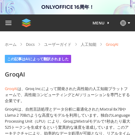
ONLYOFFICE 16周年！
MENU
ホーム
Docs
ユーザーガイド
人工知能
GroqAI
この記事はAIによって翻訳されました
GroqAI
GroqAI
は、Groq Inc.によって開発された高性能の人工知能プラットフ
ォームで、高性能コンピューティングとAIソリューションを専門とする
企業です。
GroqAIは、自然言語処理とデータ分析に最適化されたMixtral 8x7Bや
Llama 2 70Bのような高度なモデルを利用しています。独自のLanguage
Processing Unit（LPU）により、GroqはMixtralモデルで1秒あたり最大
525トークンを生成するという驚異的な速度を達成しています。このア
ーキテクチャにより、効率的なデータ処理が可能となり、リアルタイム