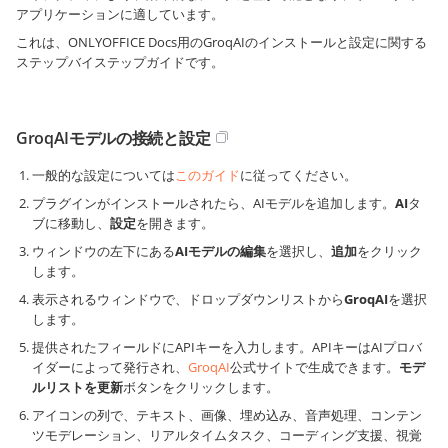
アプリケーションに適しています。
これは、ONLYOFFICE Docs用のGroqAIのインストールと設定に関する
ステップバイステップガイドです。
GroqAIモデルの接続と設定
一般的な設定については
このガイド
に従ってください。
プラグインがインストールされたら、AIモデルを追加します。
AI
タ
ブに移動し、
設定
を開きます。
ウィンドウの左下にある
AIモデルの編集
を選択し、
追加
をクリック
します。
表示されるウィンドウで、ドロップダウンリストから
GroqAI
を選択
します。
提供されたフィールドにAPIキーを入力します。APIキーはAIプロバ
イダーによって発行され、
GroqAI
公式サイトで生成できます。
モデ
ルリストを更新
ボタンをクリックします。
アイコンの列で、テキスト、画像、埋め込み、音声処理、コンテン
ツモデレーション、リアルタイムタスク、コーディング支援、視覚