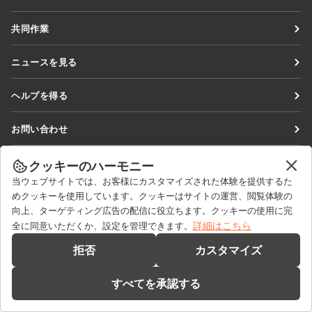
Docs
共同作業
DocSpace
貢献者向け
ニュースを見る
Workspace
翻訳者向け
ブログ
コネクター
ヘルプを得る
インフルエンサー向け
デスクトップアプリ
フォーラム
求人情報
お問い合わせ
モバイルアプリ
研修コース
セールスに関する質問
sales@onlyoffice.com
onlyoffice.com
クッキーのハーモニー
ウェビナー
パートナーシップに関するお問い合わせ
partners@onlyoffice.com
© Ascensio System SIA 2026. All rights reserved
当ウェブサイトでは、お客様にカスタマイズされた体験を提供するた
ホワイトペーパー
めクッキーを使用しています。クッキーはサイトの運営、閲覧体験の
メディアに関するお問い合わせ
press@onlyoffice.com
向上、ターゲティング広告の配信に役立ちます。クッキーの使用に完
サポートお問い合わせフォーム
折り返し電話のリクエスト
詳細はこちら
全に同意いただくか、設定を管理できます。
デモを依頼する
拒否
カスタマイズ
すべてを承認する