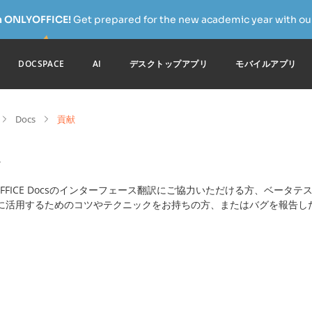
h ONLYOFFICE!
Get prepared for the new academic year with our
DOCSPACE
AI
デスクトップアプリ
モバイルアプリ
Docs
貢献
OFFICE Docsのインターフェース翻訳にご協力いただける方、ベータテスタ
に活用するためのコツやテクニックをお持ちの方、またはバグを報告し