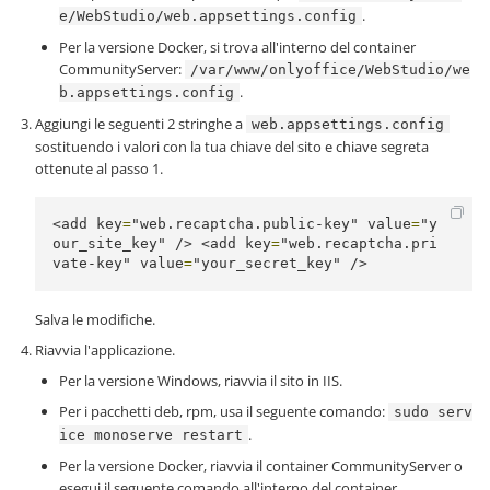
.
e/WebStudio/web.appsettings.config
Per la versione Docker, si trova all'interno del container
CommunityServer:
/var/www/onlyoffice/WebStudio/we
.
b.appsettings.config
Aggiungi le seguenti 2 stringhe a
web.appsettings.config
sostituendo i valori con la tua chiave del sito e chiave segreta
ottenute al passo 1.
<add
key
=
"web.recaptcha.public-key"
value
=
"y
our_site_key"
/>
<add
key
=
"web.recaptcha.pri
vate-key"
value
=
"your_secret_key"
/>
Salva le modifiche.
Riavvia l'applicazione.
Per la versione Windows, riavvia il sito in IIS.
Per i pacchetti deb, rpm, usa il seguente comando:
sudo serv
.
ice monoserve restart
Per la versione Docker, riavvia il container CommunityServer o
esegui il seguente comando all'interno del container