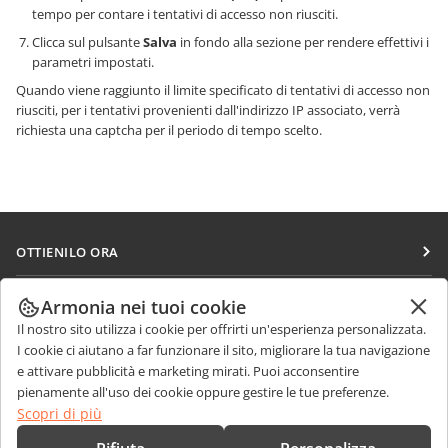
tempo per contare i tentativi di accesso non riusciti.
Clicca sul pulsante
Salva
in fondo alla sezione per rendere effettivi i
parametri impostati.
Quando viene raggiunto il limite specificato di tentativi di accesso non
riusciti, per i tentativi provenienti dall'indirizzo IP associato, verrà
richiesta una captcha per il periodo di tempo scelto.
OTTIENILO ORA
Docs
COLLABORA
Armonia nei tuoi cookie
DocSpace
Il nostro sito utilizza i cookie per offrirti un'esperienza personalizzata.
Per i contributori
RICEVI NOTIZIE
I cookie ci aiutano a far funzionare il sito, migliorare la tua navigazione
Workspace
Per i traduttori
e attivare pubblicità e marketing mirati. Puoi acconsentire
Blog
Connettori
pienamente all'uso dei cookie oppure gestire le tue preferenze.
RICEVI AIUTO
Per gli influencer
Scopri di più
App desktop
Forum
Offerte di lavoro
CONTATTACI