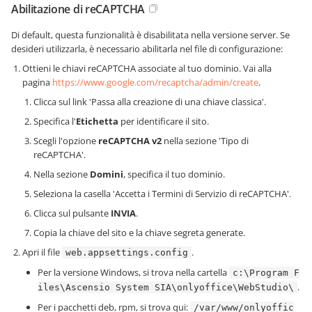
Abilitazione di reCAPTCHA
Di default, questa funzionalità è disabilitata nella versione server. Se
desideri utilizzarla, è necessario abilitarla nel file di configurazione:
Ottieni le chiavi reCAPTCHA associate al tuo dominio. Vai alla
pagina
https://www.google.com/recaptcha/admin/create
.
Clicca sul link 'Passa alla creazione di una chiave classica'.
Specifica l'
Etichetta
per identificare il sito.
Scegli l'opzione
reCAPTCHA v2
nella sezione 'Tipo di
reCAPTCHA'.
Nella sezione
Domini
, specifica il tuo dominio.
Seleziona la casella 'Accetta i Termini di Servizio di reCAPTCHA'.
Clicca sul pulsante
INVIA
.
Copia la chiave del sito e la chiave segreta generate.
Apri il file
.
web.appsettings.config
Per la versione Windows, si trova nella cartella
c:\Program F
.
iles\Ascensio System SIA\onlyoffice\WebStudio\
Per i pacchetti deb, rpm, si trova qui:
/var/www/onlyoffic