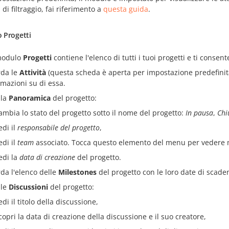
 di filtraggio, fai riferimento a
questa guida
.
 Progetti
 modulo
Progetti
contiene l'elenco di tutti i tuoi progetti e ti consent
da le
Attività
(questa scheda è aperta per impostazione predefinita
rmazioni su di essa.
 la
Panoramica
del progetto:
ambia lo stato del progetto sotto il nome del progetto:
In pausa
,
Chi
edi il
responsabile del progetto
,
edi il
team
associato. Tocca questo elemento del menu per vedere 
edi la
data di creazione
del progetto.
da l'elenco delle
Milestones
del progetto con le loro date di scaden
 le
Discussioni
del progetto:
edi il titolo della discussione,
copri la data di creazione della discussione e il suo creatore,