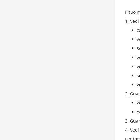
Il tuo
Vedi
c
v
s
v
v
s
v
Guar
v
e
Guar
Vedi
Per imp