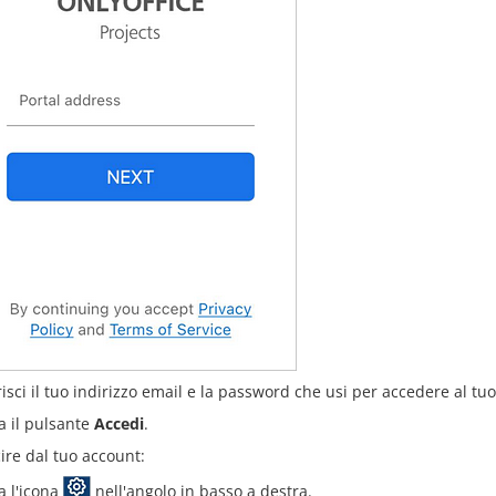
risci il tuo indirizzo email e la password che usi per accedere al tu
a il pulsante
Accedi
.
ire dal tuo account:
a l'icona
nell'angolo in basso a destra.