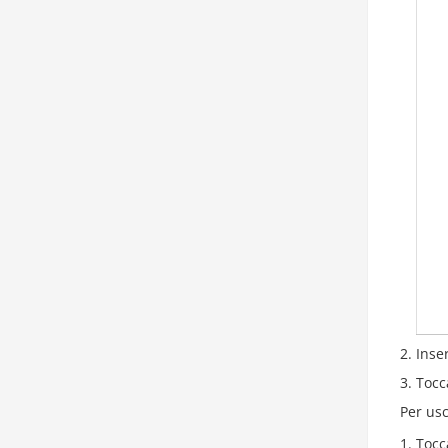
Inse
Tocc
Per usc
Tocc