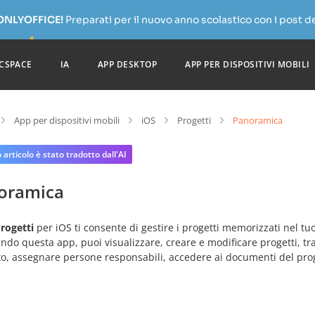
 ONLYOFFICE!
Preparati per il nuovo anno scolastico con i post de
CSPACE
IA
APP DESKTOP
APP PER DISPOSITIVI MOBILI
App per dispositivi mobili
iOS
Progetti
Panoramica
articolo è stato tradotto dall'AI
oramica
rogetti
per iOS ti consente di gestire i progetti memorizzati nel t
ando questa app, puoi visualizzare, creare e modificare progetti, tragu
o, assegnare persone responsabili, accedere ai documenti del prog