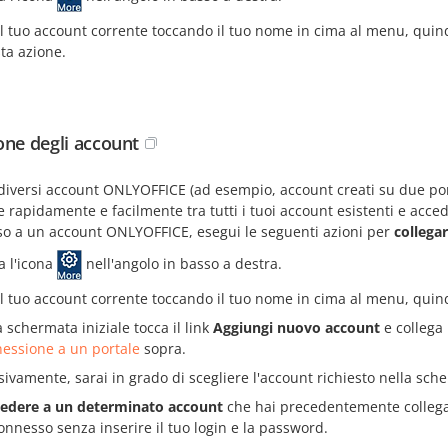
al tuo account corrente toccando il tuo nome in cima al menu, quin
ta azione.
one degli account
diversi account ONLYOFFICE (ad esempio, account creati su due porta
 rapidamente e facilmente tra tutti i tuoi account esistenti e accede
sso a un account ONLYOFFICE, esegui le seguenti azioni per
collega
a l'icona
nell'angolo in basso a destra.
al tuo account corrente toccando il tuo nome in cima al menu, quin
a schermata iniziale tocca il link
Aggiungi nuovo account
e collega 
essione a un portale
sopra.
ivamente, sarai in grado di scegliere l'account richiesto nella sche
cedere a un determinato account
che hai precedentemente collegato
onnesso senza inserire il tuo login e la password.