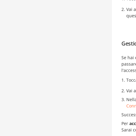
Vai 
ques
Gesti
Se hai 
passare
l'acce
Tocc
Vai 
Nell
Conn
Success
Per
ac
Sarai c