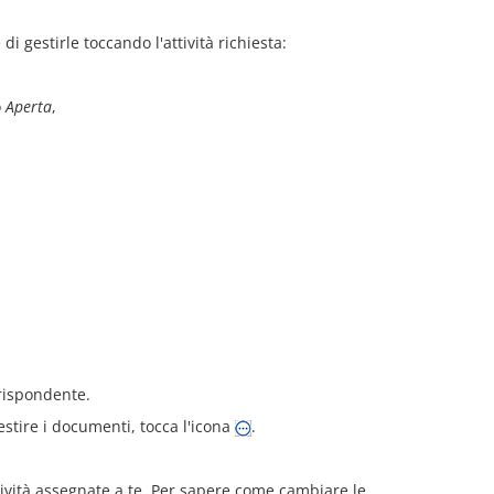
 di gestirle toccando l'attività richiesta:
o
Aperta
,
rispondente.
 gestire i documenti, tocca l'icona
.
tività assegnate a te. Per sapere come cambiare le