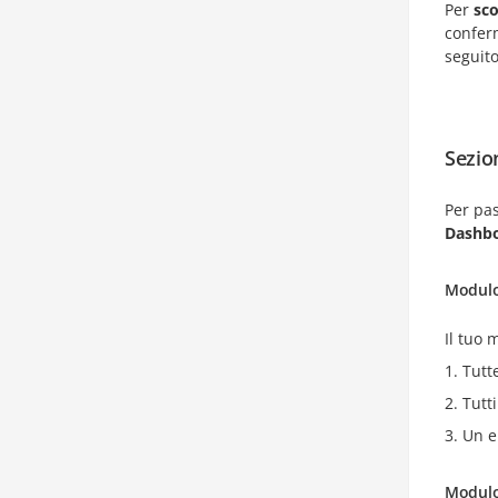
Per
sco
conferm
seguito
Sezion
Per pas
Dashb
Modulo
Il tuo
Tutt
Tutti
Un el
Modulo 