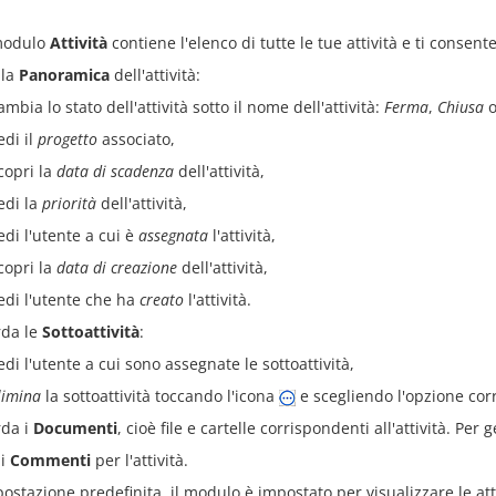
 modulo
Attività
contiene l'elenco di tutte le tue attività e ti consente
 la
Panoramica
dell'attività:
ambia lo stato dell'attività sotto il nome dell'attività:
Ferma
,
Chiusa
edi il
progetto
associato,
copri la
data di scadenza
dell'attività,
edi la
priorità
dell'attività,
edi l'utente a cui è
assegnata
l'attività,
copri la
data di creazione
dell'attività,
edi l'utente che ha
creato
l'attività.
da le
Sottoattività
:
edi l'utente a cui sono assegnate le sottoattività,
limina
la sottoattività toccando l'icona
e scegliendo l'opzione cor
da i
Documenti
, cioè file e cartelle corrispondenti all'attività. Per
 i
Commenti
per l'attività.
ostazione predefinita, il modulo è impostato per visualizzare le at