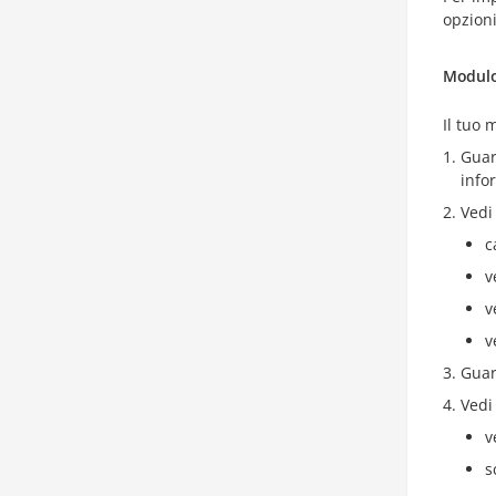
opzioni
Modulo
Il tuo
Guar
info
Vedi
c
v
v
v
Guar
Vedi
v
s