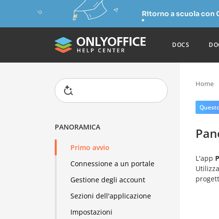
Ritorno a scuola con
DOCS
DO
Home
Questo 
PANORAMICA
Pan
Primo avvio
L'app
P
Connessione a un portale
Utilizz
progett
Gestione degli account
Sezioni dell'applicazione
Impostazioni