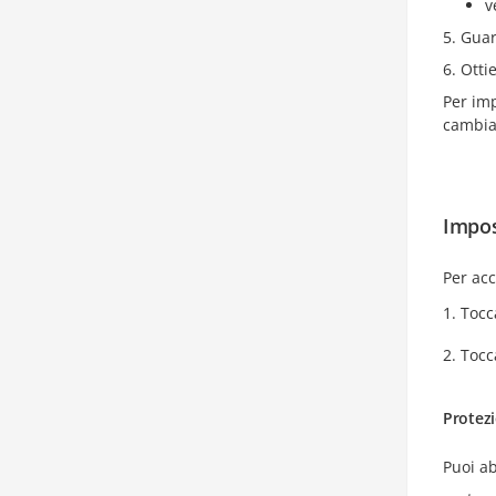
v
Guar
Otti
Per imp
cambiar
Impos
Per acc
Tocc
Tocc
Protezi
Puoi ab