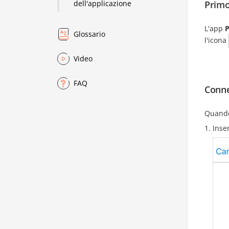
Primo
dell'applicazione
L'app
P
Glossario
l'icona
Video
FAQ
Conne
Quando
Inser