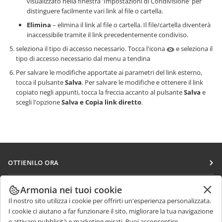
visualizzato nella finestra 'Impostazioni di Condivisione' per
distinguere facilmente vari link al file o cartella.
Elimina
– elimina il link al file o cartella. Il file/cartella diventerà
inaccessibile tramite il link precedentemente condiviso.
seleziona il tipo di accesso necessario. Tocca l'icona
e seleziona il
tipo di accesso necessario dal menu a tendina
Per salvare le modifiche apportate ai parametri del link esterno,
tocca il pulsante
Salva
. Per salvare le modifiche e ottenere il link
copiato negli appunti, tocca la freccia accanto al pulsante
Salva
e
scegli l'opzione
Salva e Copia link diretto
.
OTTIENILO ORA
Docs
COLLABORA
Armonia nei tuoi cookie
DocSpace
Il nostro sito utilizza i cookie per offrirti un'esperienza personalizzata.
Per i contributori
RICEVI NOTIZIE
I cookie ci aiutano a far funzionare il sito, migliorare la tua navigazione
Workspace
Per i traduttori
e attivare pubblicità e marketing mirati. Puoi acconsentire