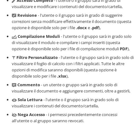
Accesso Completo
- l'utente o il gruppo sarà in grado di
visualizzare e modificare i contenuti del documento/cartella,
Revisione
- l'utente o il gruppo sarà in grado di suggerire
correzioni senza modificare effettivamente il documento (questa
opzione è disponibile solo per i file
.docx
e
.pdf
),
Compilazione Moduli
- l'utente o il gruppo sarà in grado solo
di visualizzare il modulo e compilare i campi inseriti (questa
opzione è disponibile solo per i file di compilazione moduli
PDF
),
Filtro Personalizzato
- l'utente o il gruppo sarà in grado solo di
visualizzare il foglio di calcolo con i filtri applicati. Tutte le altre
opzioni di modifica saranno disponibili (questa opzione è
disponibile solo per i file
.xlsx
),
Commento
- un utente o gruppo sarà in grado solo di
visualizzare il documento e aggiungere commenti, oltre a gestirli,
Sola Lettura
- l'utente o il gruppo sarà in grado solo di
visualizzare i contenuti del documento/cartella,
Nega Accesso
- i permessi precedentemente concessi
all'utente o al gruppo saranno revocati.