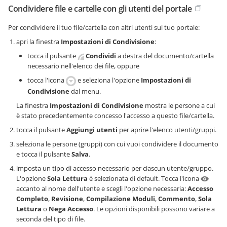
Condividere file e cartelle con gli utenti del portale
Per condividere il tuo file/cartella con altri utenti sul tuo portale:
apri la finestra
Impostazioni di Condivisione
:
tocca il pulsante
Condividi
a destra del documento/cartella
necessario nell'elenco dei file, oppure
tocca l'icona
e seleziona l'opzione
Impostazioni di
Condivisione
dal menu.
La finestra
Impostazioni di Condivisione
mostra le persone a cui
è stato precedentemente concesso l'accesso a questo file/cartella.
tocca il pulsante
Aggiungi utenti
per aprire l'elenco utenti/gruppi.
seleziona le persone (gruppi) con cui vuoi condividere il documento
e tocca il pulsante
Salva
.
imposta un tipo di accesso necessario per ciascun utente/gruppo.
L'opzione
Sola Lettura
è selezionata di default. Tocca l'icona
accanto al nome dell'utente e scegli l'opzione necessaria:
Accesso
Completo
,
Revisione
,
Compilazione Moduli
,
Commento
,
Sola
Lettura
o
Nega Accesso
. Le opzioni disponibili possono variare a
seconda del tipo di file.