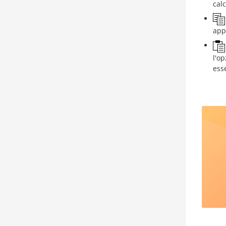
calc
appu
l'o
ess