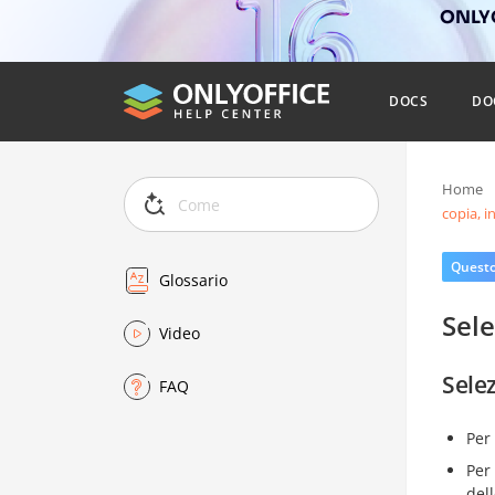
ONLYO
DOCS
DO
Home
copia, i
Questo 
Glossario
Sele
Video
Selez
FAQ
Per
Per
dell