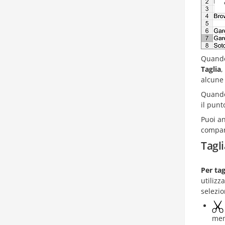
Quando 
Taglia
,
alcune 
Quando 
il punt
Puoi an
compar
Tagli
Per tag
utiliz
selezio
mem