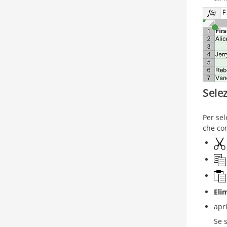
Selez
Per se
che con
Eli
apr
Se 