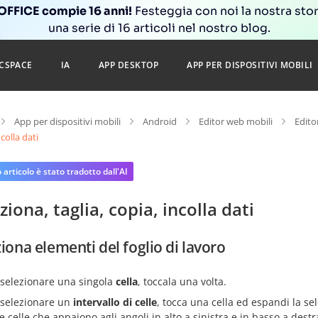
FFICE compie 16 anni!
Festeggia con noi la nostra sto
una serie di 16 articoli nel nostro blog.
CSPACE
IA
APP DESKTOP
APP PER DISPOSITIVI MOBILI
App per dispositivi mobili
Android
Editor web mobili
Edito
ncolla dati
articolo è stato tradotto dall'AI
ziona, taglia, copia, incolla dati
iona elementi del foglio di lavoro
 selezionare una singola
cella
, toccala una volta.
 selezionare un
intervallo di celle
, tocca una cella ed espandi la s
e celle che appaiono agli angoli in alto a sinistra e in basso a destra