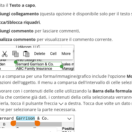
ita il
Testo a capo
,
iungi collegamento
(questa opzione è disponibile solo per il testo 
cca/Sblocca riquadri
,
iungi commento
per lasciare commenti,
ualizza commento
per visualizzare il commento corrente.
u a comparsa per una forma/immagine/grafico include l'opzione
Mo
zioni dell'oggetto. Il menu a comparsa dell'intervallo di celle sele
vorare con i contenuti delle celle utilizzando la
Barra della formula
la che contiene già dati, i contenuti della cella selezionata verrann
rla, tocca il pulsante freccia
a destra. Tocca due volte un dato
ne per selezionare la parte necessaria.