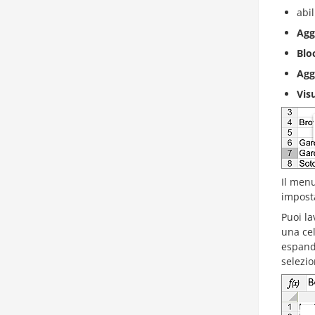
abil
Agg
Blo
Agg
Vis
Il men
imposta
Puoi la
una cel
espande
selezio