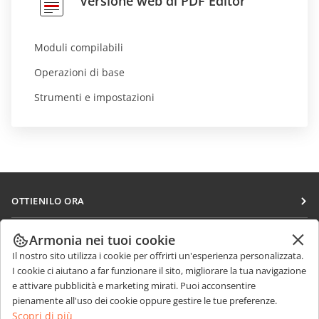
Versione web di PDF Editor
Moduli compilabili
Operazioni di base
Strumenti e impostazioni
OTTIENILO ORA
Docs
COLLABORA
Armonia nei tuoi cookie
DocSpace
Il nostro sito utilizza i cookie per offrirti un'esperienza personalizzata.
Per i contributori
RICEVI NOTIZIE
I cookie ci aiutano a far funzionare il sito, migliorare la tua navigazione
Workspace
Per i traduttori
e attivare pubblicità e marketing mirati. Puoi acconsentire
Blog
Connettori
pienamente all'uso dei cookie oppure gestire le tue preferenze.
RICEVI AIUTO
Per gli influencer
Scopri di più