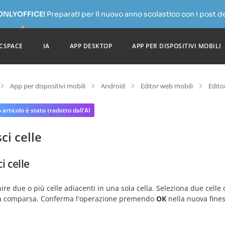
 ONLYOFFICE!
Preparati per il nuovo anno scolastico con i post de
CSPACE
IA
APP DESKTOP
APP PER DISPOSITIVI MOBILI
App per dispositivi mobili
Android
Editor web mobili
Edito
articolo è stato tradotto dall'AI
ci celle
i celle
ire due o più celle adiacenti in una sola cella. Seleziona due celle o
 comparsa. Conferma l'operazione premendo
OK
nella nuova fines