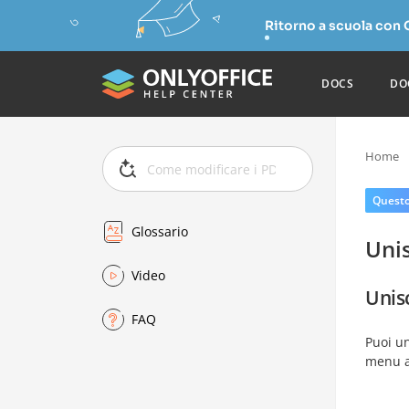
Ritorno a scuola con
DOCS
DO
Home
Questo 
Glossario
Unis
Video
Unisc
FAQ
Puoi un
menu a