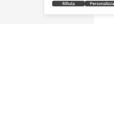
Rifiuta
Personalizz
OTTIENILO ORA
COLLAB
Docs
Per i con
DocSpace
Per i trad
Workspace
Per gli in
Connettori
Offerte d
App desktop
RICEVI 
App mobili
Blog
ONLYOFFICE.COM