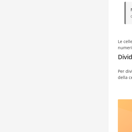
Le cell
numeric
Divid
Per div
della c