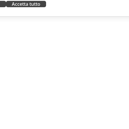
a
Accetta tutto
ORA
RICEVI AIUTO
tributori
Forum
uttori
Corsi di formazione
fluencer
Webinar
i lavoro
White papers
NOTIZIE
Modulo di contatto per il
supporto
Ordina demo