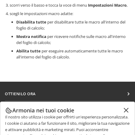
scorri verso il basso e tocca la voce di menu
Impostazioni Macro
,
scegli le impostazioni macro adatte:
Disabilita tutte
per disabilitare tutte le macro all'interno del
foglio di calcolo;
Mostra notifica
per ricevere notifiche sulle macro all'interno
del foglio di calcolo;
Abilita tutte
per eseguire automaticamente tutte le macro
all'interno del foglio di calcolo.
OTTIENILO ORA
Docs
COLLABORA
Armonia nei tuoi cookie
DocSpace
Il nostro sito utilizza i cookie per offrirti un'esperienza personalizzata.
Per i contributori
RICEVI NOTIZIE
I cookie ci aiutano a far funzionare il sito, migliorare la tua navigazione
Workspace
Per i traduttori
e attivare pubblicità e marketing mirati. Puoi acconsentire
Blog
Connettori