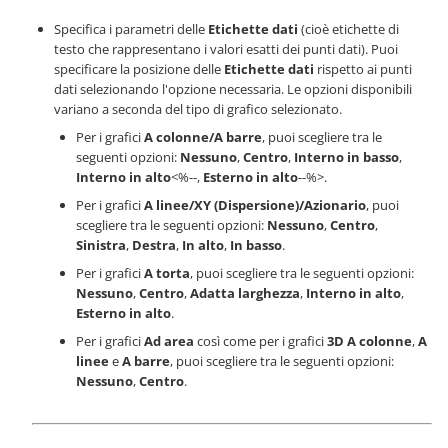
Specifica i parametri delle
Etichette dati
(cioè etichette di
testo che rappresentano i valori esatti dei punti dati). Puoi
specificare la posizione delle
Etichette dati
rispetto ai punti
dati selezionando l'opzione necessaria. Le opzioni disponibili
variano a seconda del tipo di grafico selezionato.
Per i grafici
A colonne/A barre
, puoi scegliere tra le
seguenti opzioni:
Nessuno
,
Centro
,
Interno in basso
,
Interno in alto
<%--,
Esterno in alto
--%>.
Per i grafici
A linee/XY (Dispersione)/Azionario
, puoi
scegliere tra le seguenti opzioni:
Nessuno
,
Centro
,
Sinistra
,
Destra
,
In alto
,
In basso
.
Per i grafici
A torta
, puoi scegliere tra le seguenti opzioni:
Nessuno
,
Centro
,
Adatta larghezza
,
Interno in alto
,
Esterno in alto
.
Per i grafici
Ad area
così come per i grafici
3D
A colonne
,
A
linee
e
A barre
, puoi scegliere tra le seguenti opzioni:
Nessuno
,
Centro
.