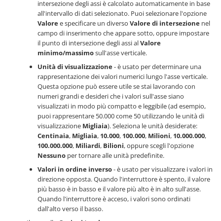
intersezione degli assi è calcolato automaticamente in base
all'intervallo di dati selezionato. Puoi selezionare l'opzione
Valore
e specificare un diverso
Valore di intersezione
nel
campo di inserimento che appare sotto, oppure impostare
il punto di intersezione degli assi al
Valore
minimo/massimo
sull'asse verticale.
Unità di visualizzazione
- è usato per determinare una
rappresentazione dei valori numerici lungo l'asse verticale.
Questa opzione può essere utile se stai lavorando con
numeri grandi e desideri che i valori sull'asse siano
visualizzati in modo più compatto e leggibile (ad esempio,
puoi rappresentare 50.000 come 50 utilizzando le unità di
visualizzazione
Migliaia
). Seleziona le unità desiderate:
Centinaia
,
Migliaia
,
10.000
,
100.000
,
Milioni
,
10.000.000
,
100.000.000
,
Miliardi
,
Bilioni
, oppure scegli l'opzione
Nessuno
per tornare alle unità predefinite.
Valori in ordine inverso
- è usato per visualizzare i valori in
direzione opposta. Quando l'interruttore è spento, il valore
più basso è in basso e il valore più alto è in alto sull'asse.
Quando l'interruttore è acceso, i valori sono ordinati
dall'alto verso il basso.