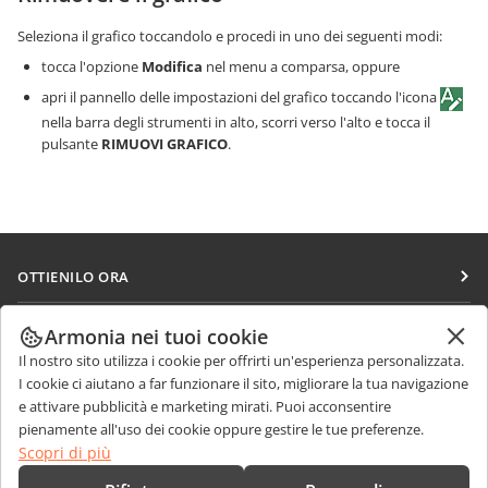
Seleziona il grafico toccandolo e procedi in uno dei seguenti modi:
tocca l'opzione
Modifica
nel menu a comparsa, oppure
apri il pannello delle impostazioni del grafico toccando l'icona
nella barra degli strumenti in alto, scorri verso l'alto e tocca il
pulsante
RIMUOVI GRAFICO
.
OTTIENILO ORA
Docs
COLLABORA
Armonia nei tuoi cookie
DocSpace
Il nostro sito utilizza i cookie per offrirti un'esperienza personalizzata.
Per i contributori
RICEVI NOTIZIE
I cookie ci aiutano a far funzionare il sito, migliorare la tua navigazione
Workspace
Per i traduttori
e attivare pubblicità e marketing mirati. Puoi acconsentire
Blog
Connettori
pienamente all'uso dei cookie oppure gestire le tue preferenze.
RICEVI AIUTO
Per gli influencer
Scopri di più
App desktop
Forum
Offerte di lavoro
CONTATTACI