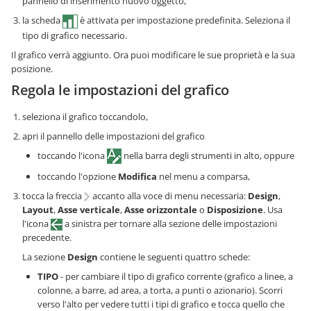
pannello di inserimento nuovo oggetto,
la scheda
è attivata per impostazione predefinita. Seleziona il
tipo di grafico necessario.
Il grafico verrà aggiunto. Ora puoi modificare le sue proprietà e la sua
posizione.
Regola le impostazioni del grafico
seleziona il grafico toccandolo,
apri il pannello delle impostazioni del grafico
toccando l'icona
nella barra degli strumenti in alto, oppure
toccando l'opzione
Modifica
nel menu a comparsa,
tocca la freccia
accanto alla voce di menu necessaria:
Design
,
Layout
,
Asse verticale
,
Asse orizzontale
o
Disposizione
. Usa
l'icona
a sinistra per tornare alla sezione delle impostazioni
precedente.
La sezione
Design
contiene le seguenti quattro schede:
TIPO
- per cambiare il tipo di grafico corrente (grafico a linee, a
colonne, a barre, ad area, a torta, a punti o azionario). Scorri
verso l'alto per vedere tutti i tipi di grafico e tocca quello che