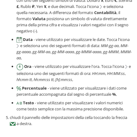
con uno dei seguenti simboli di valuta: Dollaro
$
, Euro
€
, Sterlina
£
, Rublo
₽
, Yen
¥
, e due decimali. Tocca l'icona
e seleziona
quella necessaria. A differenza del formato
Contabilità
, il
formato
Valuta
posiziona un simbolo di valuta direttamente
prima della prima cifra e visualizza i valori negativi con il segno
negativo (-).
Data
- viene utilizzato per visualizzare le date. Tocca l'icona
e seleziona uno dei seguenti formati di data:
MM-gg-aa
,
MM-
gg-aaaa
,
gg-MM-aa
,
gg-MM-aaaa
,
gg-MMM-aaaa
,
gg-MMM
,
MMM-
aa
,
Ora
- viene utilizzato per visualizzare l'ora. Tocca l'icona
e
seleziona uno dei seguenti formati di ora:
HH:mm
,
HH:MM:ss
,
hh:mm tt
,
hh:mm:ss tt
,
[h]:mm:ss
,
Percentuale
- viene utilizzato per visualizzare i dati come
percentuale accompagnata dal segno di percentuale
%
,
Testo
- viene utilizzato per visualizzare i valori numerici
come testo semplice con la massima precisione disponibile.
chiudi il pannello delle impostazioni della cella toccando la freccia
a destra.