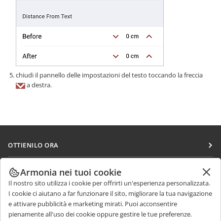
chiudi il pannello delle impostazioni del testo toccando la freccia
a destra.
OTTIENILO ORA
Docs
COLLABORA
Armonia nei tuoi cookie
DocSpace
Il nostro sito utilizza i cookie per offrirti un'esperienza personalizzata.
Per i contributori
RICEVI NOTIZIE
I cookie ci aiutano a far funzionare il sito, migliorare la tua navigazione
Workspace
Per i traduttori
e attivare pubblicità e marketing mirati. Puoi acconsentire
Blog
Connettori
pienamente all'uso dei cookie oppure gestire le tue preferenze.
RICEVI AIUTO
Per gli influencer