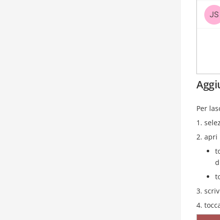
Aggi
Per la
sele
apri
t
d
t
scri
tocc