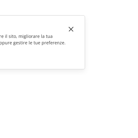
e il sito, migliorare la tua
ppure gestire le tue preferenze.
CONTATTACI
Domande sulle vendite
sales@onlyoffice.com
Richieste per i partner
partners@onlyoffice.com
Richieste stampa
press@onlyoffice.com
Richiedi una chiamata