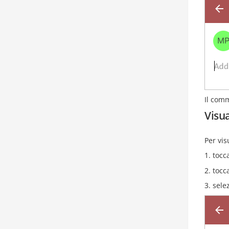
Il comm
Visu
Per vis
tocc
tocc
sele