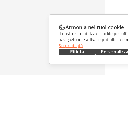
Armonia nei tuoi cookie
Il nostro sito utilizza i cookie per of
navigazione e attivare pubblicità e 
Scopri di più
Rifiuta
Personalizz
OTTIENILO ORA
COLLAB
Docs
Per i con
DocSpace
Per i trad
Workspace
Per gli in
Connettori
Offerte d
App desktop
RICEVI 