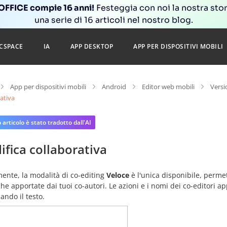
FFICE compie 16 anni!
Festeggia con noi la nostra sto
una serie di 16 articoli nel nostro blog.
CSPACE
IA
APP DESKTOP
APP PER DISPOSITIVI MOBILI
App per dispositivi mobili
Android
Editor web mobili
Versi
ativa
articolo è stato tradotto dall'AI
fica collaborativa
ente, la modalità di co-editing
Veloce
è l'unica disponibile, perme
he apportate dai tuoi co-autori. Le azioni e i nomi dei co-editori
ando il testo.