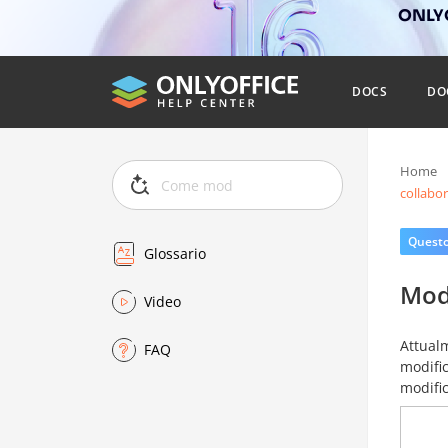
ONLYO
DOCS
DO
Home
collabor
Questo 
Glossario
Modi
Video
Attualm
FAQ
modific
modific