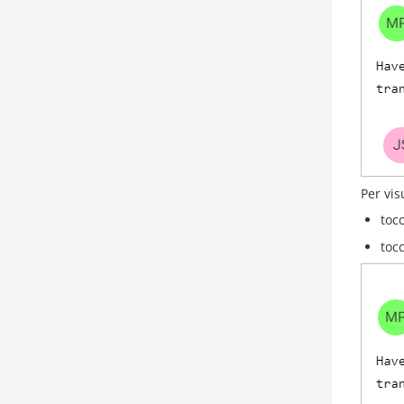
Per vis
toc
toc