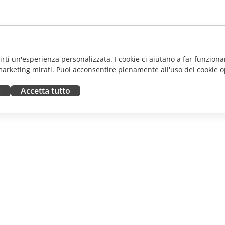
frirti un'esperienza personalizzata. I cookie ci aiutano a far funzionar
marketing mirati. Puoi acconsentire pienamente all'uso dei cookie o
a
Accetta tutto
ORA
RICEVI AIUTO
tributori
Forum
uttori
Corsi di formazione
fluencer
Webinar
i lavoro
White papers
NOTIZIE
Modulo di contatto per il