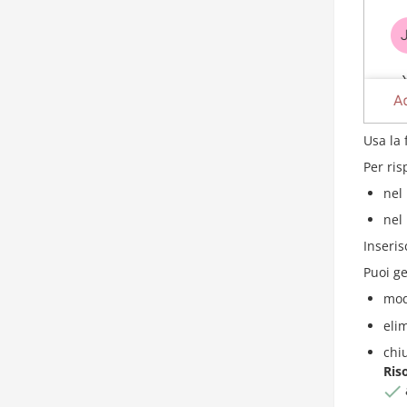
Usa la 
Per ris
nel
nel
Inseris
Puoi g
mod
eli
chi
Riso