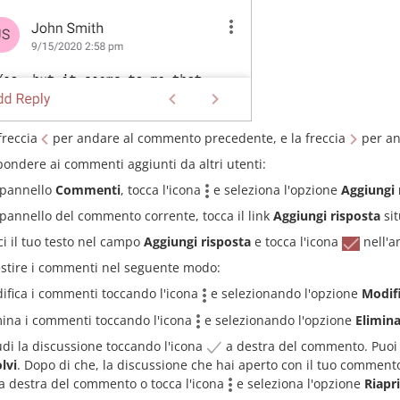
freccia
per andare al commento precedente, e la freccia
per an
pondere ai commenti aggiunti da altri utenti:
 pannello
Commenti
, tocca l'icona
e seleziona l'opzione
Aggiungi 
 pannello del commento corrente, tocca il link
Aggiungi risposta
sit
ci il tuo testo nel campo
Aggiungi risposta
e tocca l'icona
nell'an
estire i commenti nel seguente modo:
ifica i commenti toccando l'icona
e selezionando l'opzione
Modif
mina i commenti toccando l'icona
e selezionando l'opzione
Elimin
udi la discussione toccando l'icona
a destra del commento. Puoi 
lvi
. Dopo di che, la discussione che hai aperto con il tuo commento o
a destra del commento o tocca l'icona
e seleziona l'opzione
Riapri