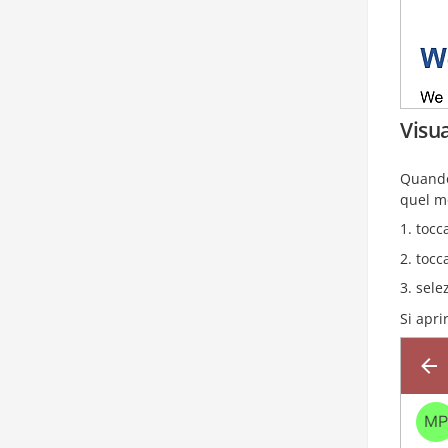
Visua
Quando
quel m
tocc
tocc
sele
Si apri