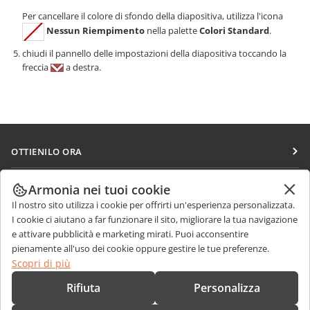
Per cancellare il colore di sfondo della diapositiva, utilizza l'icona
Nessun Riempimento
nella palette
Colori Standard
.
chiudi il pannello delle impostazioni della diapositiva toccando la
freccia
a destra.
OTTIENILO ORA
Docs
COLLABORA
Armonia nei tuoi cookie
DocSpace
Il nostro sito utilizza i cookie per offrirti un'esperienza personalizzata.
Per i contributori
RICEVI NOTIZIE
I cookie ci aiutano a far funzionare il sito, migliorare la tua navigazione
Workspace
Per i traduttori
e attivare pubblicità e marketing mirati. Puoi acconsentire
Blog
Connettori
pienamente all'uso dei cookie oppure gestire le tue preferenze.
RICEVI AIUTO
Per gli influencer
Scopri di più
App desktop
Forum
Offerte di lavoro
CONTATTACI
Rifiuta
Personalizza
App mobili
Corsi di formazione
Domande sulle vendite
sales@onlyoffice.com