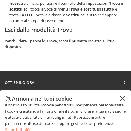
ricerca
a sinistra per aprire il pannello delle impostazioni
Trova e
sostituisci
, tocca la voce di menu
Trova e sostituisci tutto
e
tocca
FATTO
. Tocca la didascalia
Sostituisci tutto
che appare
accanto al campo di inserimento.
Esci dalla modalità Trova
Per chiudere il pannello
Trova
, tocca il pulsante Indietro sul tuo
dispositivo.
OTTIENILO ORA
Docs
COLLABORA
Armonia nei tuoi cookie
DocSpace
Il nostro sito utilizza i cookie per offrirti un'esperienza personalizzata.
Per i contributori
RICEVI NOTIZIE
I cookie ci aiutano a far funzionare il sito, migliorare la tua navigazione
Workspace
Per i traduttori
e attivare pubblicità e marketing mirati. Puoi acconsentire
Blog
Connettori
pienamente all'uso dei cookie oppure gestire le tue preferenze.
RICEVI AIUTO
Per gli influencer
Scopri di più