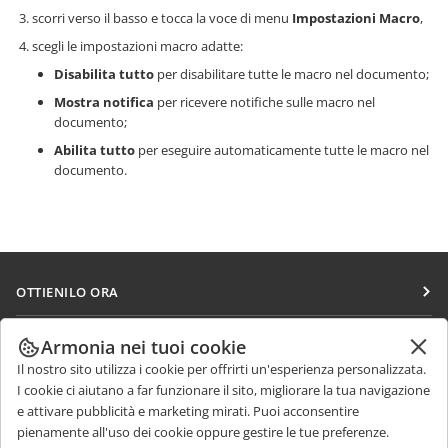
scorri verso il basso e tocca la voce di menu
Impostazioni Macro
,
scegli le impostazioni macro adatte:
Disabilita tutto
per disabilitare tutte le macro nel documento;
Mostra notifica
per ricevere notifiche sulle macro nel
documento;
Abilita tutto
per eseguire automaticamente tutte le macro nel
documento.
OTTIENILO ORA
Docs
COLLABORA
Armonia nei tuoi cookie
DocSpace
Il nostro sito utilizza i cookie per offrirti un'esperienza personalizzata.
Per i contributori
RICEVI NOTIZIE
I cookie ci aiutano a far funzionare il sito, migliorare la tua navigazione
Workspace
Per i traduttori
e attivare pubblicità e marketing mirati. Puoi acconsentire
Blog
Connettori
pienamente all'uso dei cookie oppure gestire le tue preferenze.
RICEVI AIUTO
Per gli influencer