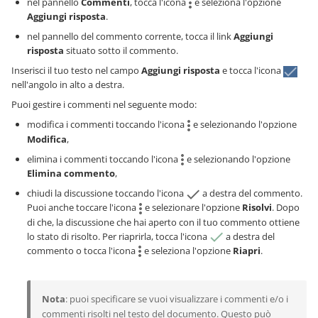
nel pannello
Commenti
, tocca l'icona
e seleziona l'opzione
Aggiungi risposta
.
nel pannello del commento corrente, tocca il link
Aggiungi
risposta
situato sotto il commento.
Inserisci il tuo testo nel campo
Aggiungi risposta
e tocca l'icona
nell'angolo in alto a destra.
Puoi gestire i commenti nel seguente modo:
modifica i commenti toccando l'icona
e selezionando l'opzione
Modifica
,
elimina i commenti toccando l'icona
e selezionando l'opzione
Elimina commento
,
chiudi la discussione toccando l'icona
a destra del commento.
Puoi anche toccare l'icona
e selezionare l'opzione
Risolvi
. Dopo
di che, la discussione che hai aperto con il tuo commento ottiene
lo stato di risolto. Per riaprirla, tocca l'icona
a destra del
commento o tocca l'icona
e seleziona l'opzione
Riapri
.
Nota
: puoi specificare se vuoi visualizzare i commenti e/o i
commenti risolti nel testo del documento. Questo può