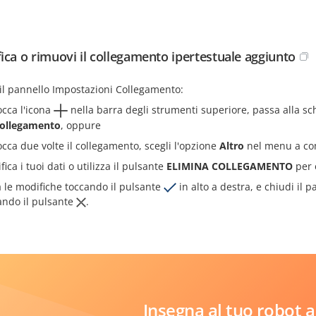
ica o rimuovi il collegamento ipertestuale aggiunto
 il pannello Impostazioni Collegamento:
occa l'icona
nella barra degli strumenti superiore, passa alla s
ollegamento
, oppure
occa due volte il collegamento, scegli l'opzione
Altro
nel menu a com
ica i tuoi dati o utilizza il pulsante
ELIMINA COLLEGAMENTO
per 
a le modifiche toccando il pulsante
in alto a destra, e chiudi il 
ando il pulsante
.
Insegna al tuo robot a