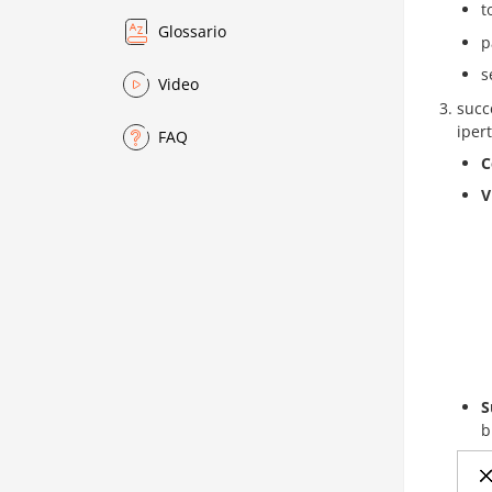
t
Glossario
p
s
Video
succ
iper
FAQ
C
V
S
b