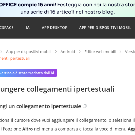
FFICE compie 16 anni!
Festeggia con noi la nostra sto
una serie di 16 articoli nel nostro blog.
CSPACE
IA
APP DESKTOP
APP PER DISPOSITIVI MOBILI
App per dispositivi mobili
Android
Editor web mobili
Versi
enti ipertestuali
articolo è stato tradotto dall'AI
ungere collegamenti ipertestuali
ngi un collegamento ipertestuale
ziona il cursore dove vuoi aggiungere il collegamento, o seleziona il
li l'opzione
Altro
nel menu a comparsa e tocca la voce di menu
Agg