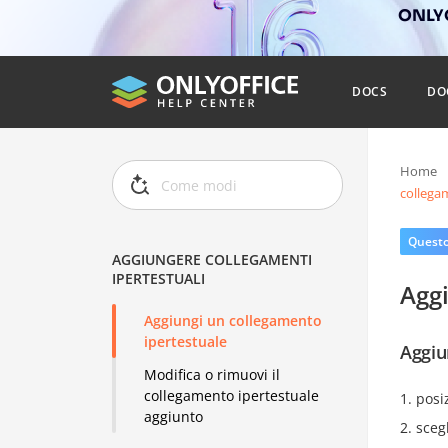
ONLYO
DOCS
DO
Home
collegam
Questo 
AGGIUNGERE COLLEGAMENTI
IPERTESTUALI
Aggi
Aggiungi un collegamento
ipertestuale
Aggiu
Modifica o rimuovi il
collegamento ipertestuale
posi
aggiunto
sceg