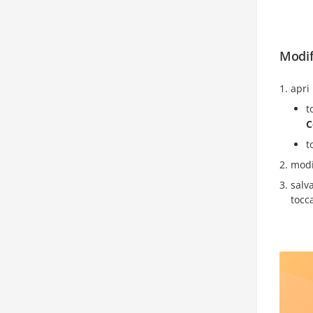
Modif
apri
t
C
t
modif
salv
tocc