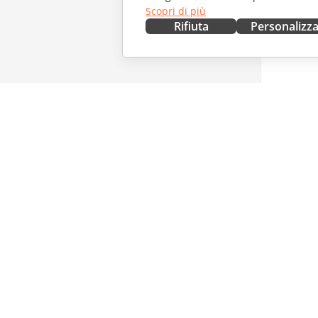
Scopri di più
Rifiuta
Personalizz
OTTIENILO ORA
COLLAB
Docs
Per i con
DocSpace
Per i trad
Workspace
Per gli in
Connettori
Offerte d
App desktop
RICEVI 
App mobili
Blog
ONLYOFFICE.COM