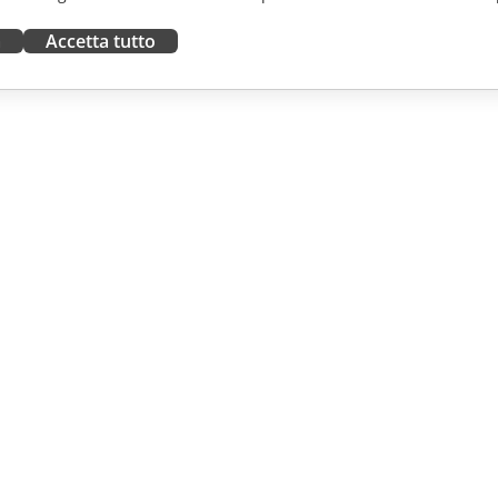
a
Accetta tutto
ORA
RICEVI AIUTO
tributori
Forum
uttori
Corsi di formazione
fluencer
Webinar
i lavoro
White papers
NOTIZIE
Modulo di contatto per il
supporto
Ordina demo