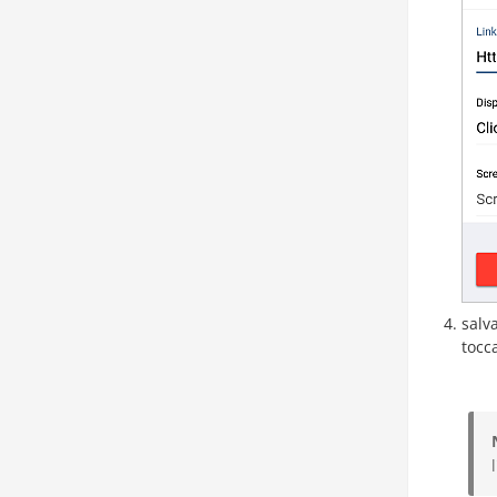
salv
tocc