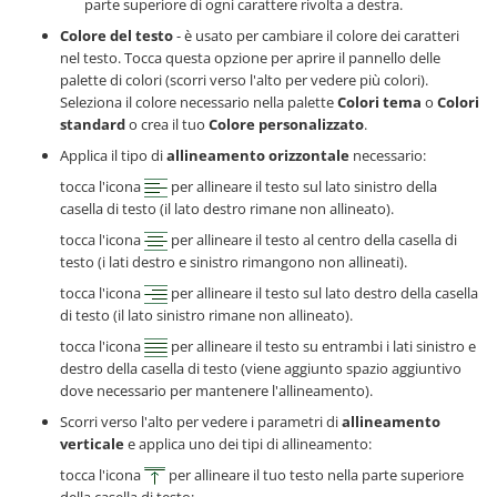
parte superiore di ogni carattere rivolta a destra.
Colore del testo
- è usato per cambiare il colore dei caratteri
nel testo. Tocca questa opzione per aprire il pannello delle
palette di colori (scorri verso l'alto per vedere più colori).
Seleziona il colore necessario nella palette
Colori tema
o
Colori
standard
o crea il tuo
Colore personalizzato
.
Applica il tipo di
allineamento orizzontale
necessario:
tocca l'icona
per allineare il testo sul lato sinistro della
casella di testo (il lato destro rimane non allineato).
tocca l'icona
per allineare il testo al centro della casella di
testo (i lati destro e sinistro rimangono non allineati).
tocca l'icona
per allineare il testo sul lato destro della casella
di testo (il lato sinistro rimane non allineato).
tocca l'icona
per allineare il testo su entrambi i lati sinistro e
destro della casella di testo (viene aggiunto spazio aggiuntivo
dove necessario per mantenere l'allineamento).
Scorri verso l'alto per vedere i parametri di
allineamento
verticale
e applica uno dei tipi di allineamento:
tocca l'icona
per allineare il tuo testo nella parte superiore
della casella di testo;