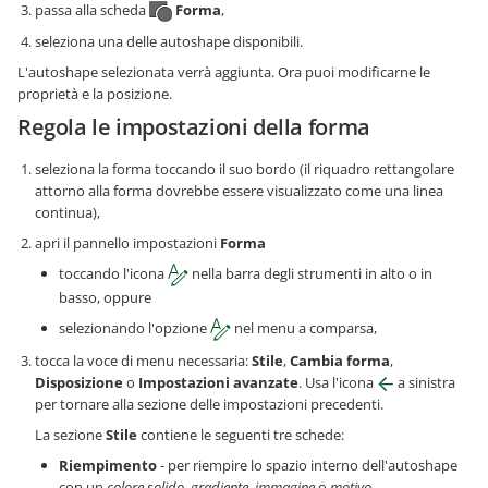
passa alla scheda
Forma
,
seleziona una delle autoshape disponibili.
L'autoshape selezionata verrà aggiunta. Ora puoi modificarne le
proprietà e la posizione.
Regola le impostazioni della forma
seleziona la forma toccando il suo bordo (il riquadro rettangolare
attorno alla forma dovrebbe essere visualizzato come una linea
continua),
apri il pannello impostazioni
Forma
toccando l'icona
nella barra degli strumenti in alto o in
basso, oppure
selezionando l'opzione
nel menu a comparsa,
tocca la voce di menu necessaria:
Stile
,
Cambia forma
,
Disposizione
o
Impostazioni avanzate
. Usa l'icona
a sinistra
per tornare alla sezione delle impostazioni precedenti.
La sezione
Stile
contiene le seguenti tre schede:
Riempimento
- per riempire lo spazio interno dell'autoshape
con un
colore solido
,
gradiente
,
immagine
o
motivo
.