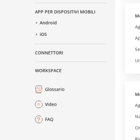
APP PER DISPOSITIVI MOBILI
Mo
Android
Ag
iOS
Ap
Se
CONNETTORI
Un
WORKSPACE
Glossario
Mo
Video
Ag
Na
FAQ
Or
Ri