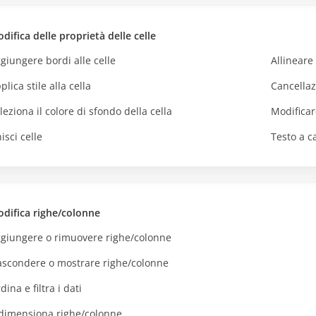
difica delle proprietà delle celle
giungere bordi alle celle
Allineare 
plica stile alla cella
Cancellaz
leziona il colore di sfondo della cella
Modificar
isci celle
Testo a c
difica righe/colonne
giungere o rimuovere righe/colonne
scondere o mostrare righe/colonne
dina e filtra i dati
dimensiona righe/colonne