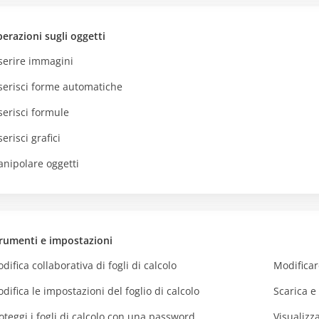
erazioni sugli oggetti
serire immagini
serisci forme automatiche
serisci formule
serisci grafici
nipolare oggetti
rumenti e impostazioni
difica collaborativa di fogli di calcolo
Modificar
difica le impostazioni del foglio di calcolo
Scarica e 
oteggi i fogli di calcolo con una password
Visualizza