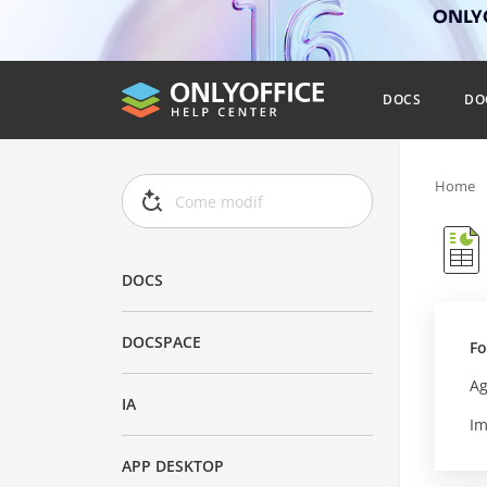
ONLYO
DOCS
DO
Home
DOCS
DOCSPACE
Fo
Ag
IA
Im
APP DESKTOP