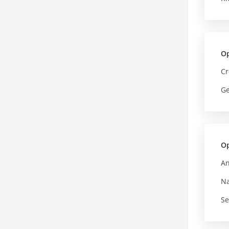
Op
Cr
Ge
Op
An
Na
Se