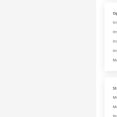
Op
In
In
In
In
Ma
St
Mo
Mo
Pr