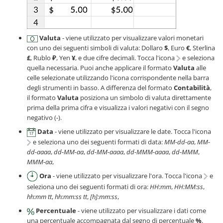
Valuta
- viene utilizzato per visualizzare valori monetari
con uno dei seguenti simboli di valuta: Dollaro
$
, Euro
€
, Sterlina
£
, Rublo
₽
, Yen
¥
, e due cifre decimali. Tocca l'icona
e seleziona
quella necessaria. Puoi anche applicare il formato
Valuta
alle
celle selezionate utilizzando l'icona corrispondente nella barra
degli strumenti in basso. A differenza del formato
Contabilità
,
il formato
Valuta
posiziona un simbolo di valuta direttamente
prima della prima cifra e visualizza i valori negativi con il segno
negativo (-).
Data
- viene utilizzato per visualizzare le date. Tocca l'icona
e seleziona uno dei seguenti formati di data:
MM-dd-aa
,
MM-
dd-aaaa
,
dd-MM-aa
,
dd-MM-aaaa
,
dd-MMM-aaaa
,
dd-MMM
,
MMM-aa
,
Ora
- viene utilizzato per visualizzare l'ora. Tocca l'icona
e
seleziona uno dei seguenti formati di ora:
HH:mm
,
HH:MM:ss
,
hh:mm tt
,
hh:mm:ss tt
,
[h]:mm:ss
,
Percentuale
- viene utilizzato per visualizzare i dati come
una percentuale accompagnata dal segno di percentuale
%
.