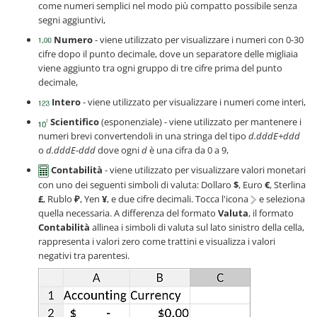
come numeri semplici nel modo più compatto possibile senza
segni aggiuntivi,
Numero
- viene utilizzato per visualizzare i numeri con 0-30
cifre dopo il punto decimale, dove un separatore delle migliaia
viene aggiunto tra ogni gruppo di tre cifre prima del punto
decimale,
Intero
- viene utilizzato per visualizzare i numeri come interi,
Scientifico
(esponenziale) - viene utilizzato per mantenere i
numeri brevi convertendoli in una stringa del tipo
d.dddE+ddd
o
d.dddE-ddd
dove ogni
d
è una cifra da 0 a 9,
Contabilità
- viene utilizzato per visualizzare valori monetari
con uno dei seguenti simboli di valuta: Dollaro
$
, Euro
€
, Sterlina
£
, Rublo
₽
, Yen
¥
, e due cifre decimali. Tocca l'icona
e seleziona
quella necessaria. A differenza del formato
Valuta
, il formato
Contabilità
allinea i simboli di valuta sul lato sinistro della cella,
rappresenta i valori zero come trattini e visualizza i valori
negativi tra parentesi.