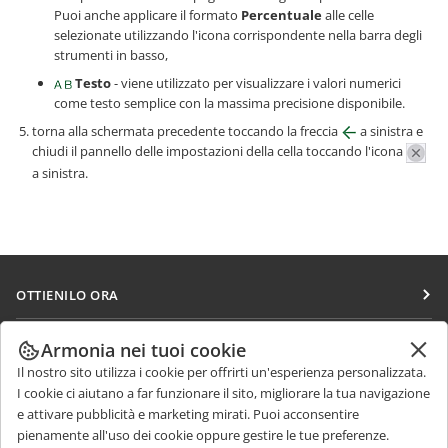
Puoi anche applicare il formato
Percentuale
alle celle
selezionate utilizzando l'icona corrispondente nella barra degli
strumenti in basso,
Testo
- viene utilizzato per visualizzare i valori numerici
come testo semplice con la massima precisione disponibile.
torna alla schermata precedente toccando la freccia
a sinistra e
chiudi il pannello delle impostazioni della cella toccando l'icona
a sinistra.
OTTIENILO ORA
Docs
COLLABORA
Armonia nei tuoi cookie
DocSpace
Il nostro sito utilizza i cookie per offrirti un'esperienza personalizzata.
Per i contributori
RICEVI NOTIZIE
I cookie ci aiutano a far funzionare il sito, migliorare la tua navigazione
Workspace
Per i traduttori
e attivare pubblicità e marketing mirati. Puoi acconsentire
Blog
Connettori
pienamente all'uso dei cookie oppure gestire le tue preferenze.
RICEVI AIUTO
Per gli influencer