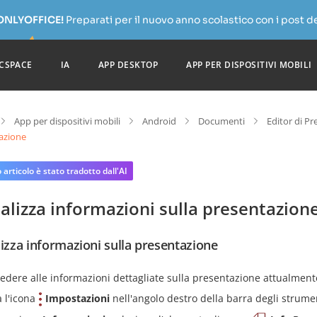
 ONLYOFFICE!
Preparati per il nuovo anno scolastico con i post de
CSPACE
IA
APP DESKTOP
APP PER DISPOSITIVI MOBILI
App per dispositivi mobili
Android
Documenti
Editor di Pr
azione
articolo è stato tradotto dall'AI
alizza informazioni sulla presentazion
lizza informazioni sulla presentazione
edere alle informazioni dettagliate sulla presentazione attualment
a l'icona
Impostazioni
nell'angolo destro della barra degli strume