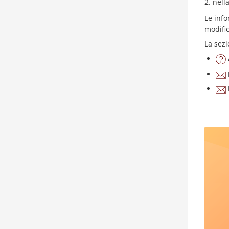
nell
Le info
modific
La sez