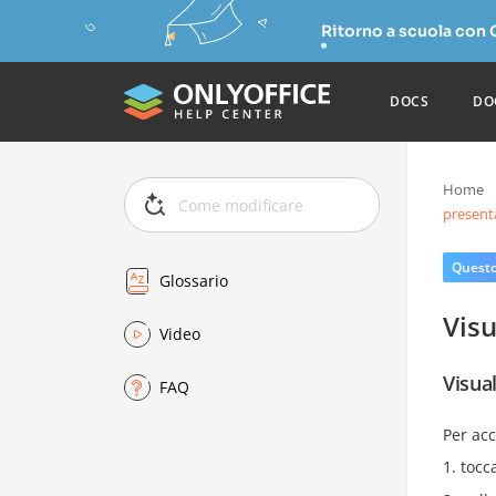
Ritorno a scuola con
DOCS
DO
Home
present
Questo 
Glossario
Visu
Video
Visua
FAQ
Per acc
tocc