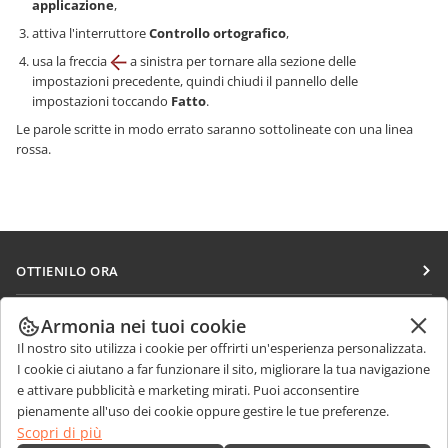
applicazione
,
attiva l'interruttore
Controllo ortografico
,
usa la freccia
a sinistra per tornare alla sezione delle
impostazioni precedente, quindi chiudi il pannello delle
impostazioni toccando
Fatto
.
Le parole scritte in modo errato saranno sottolineate con una linea
rossa.
OTTIENILO ORA
Docs
COLLABORA
Armonia nei tuoi cookie
DocSpace
Il nostro sito utilizza i cookie per offrirti un'esperienza personalizzata.
Per i contributori
RICEVI NOTIZIE
I cookie ci aiutano a far funzionare il sito, migliorare la tua navigazione
Workspace
Per i traduttori
e attivare pubblicità e marketing mirati. Puoi acconsentire
Blog
Connettori
pienamente all'uso dei cookie oppure gestire le tue preferenze.
RICEVI AIUTO
Per gli influencer
Scopri di più
App desktop
Forum