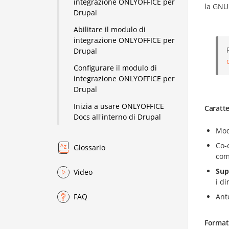
integrazione ONLYOFFICE per
la GNU 
Drupal
Abilitare il modulo di
integrazione ONLYOFFICE per
Drupal
Configurare il modulo di
integrazione ONLYOFFICE per
Drupal
Inizia a usare ONLYOFFICE
Caratte
Docs all'interno di Drupal
Mod
Co-
Glossario
com
Sup
Video
i di
Ant
FAQ
Format