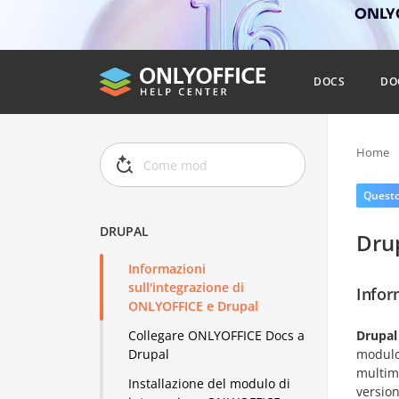
ONLYO
DOCS
DO
Home
Questo 
DRUPAL
Dru
Informazioni
sull'integrazione di
Infor
ONLYOFFICE e Drupal
Drupal
Collegare ONLYOFFICE Docs a
modulo 
Drupal
multim
Installazione del modulo di
versio