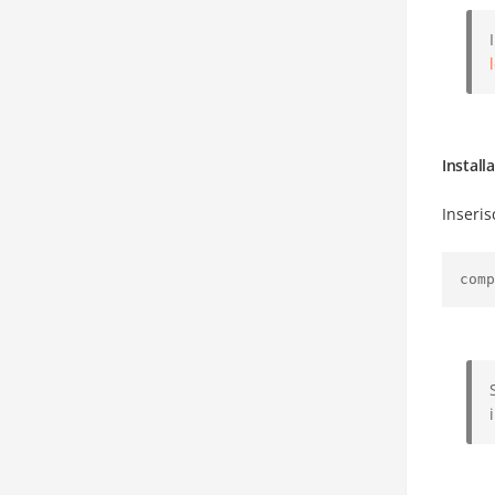
Instal
Inseris
comp