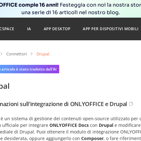
FFICE compie 16 anni!
Festeggia con noi la nostra sto
una serie di 16 articoli nel nostro blog.
CSPACE
IA
APP DESKTOP
APP PER DISPOSITIVI MOBILI
Connettori
Drupal
articolo è stato tradotto dall'AI
pal
mazioni sull'integrazione di ONLYOFFICE e Drupal
è un sistema di gestione dei contenuti open-source utilizzato per 
ufficiale per integrare
ONLYOFFICE Docs
con
Drupal
e modificare 
ediale di Drupal. Puoi ottenere il modulo di integrazione ONLYOFF
ne desiderata, oppure aggiungerlo con
Composer
, o fare riferimen