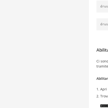
drus
drus
Abili
Ci son
tramite
Abilita
Apri
Trov