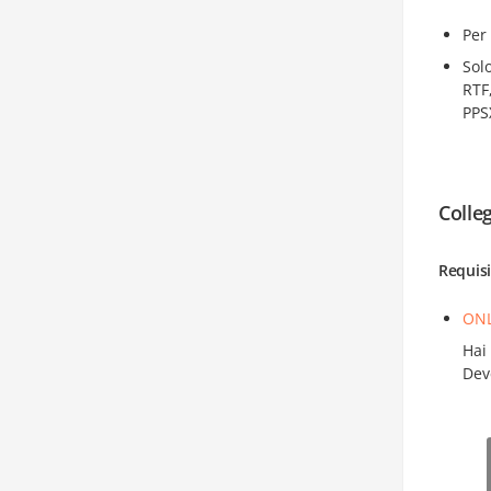
Per
Sol
RTF
PPS
Colle
Requisi
ONL
Hai
Dev