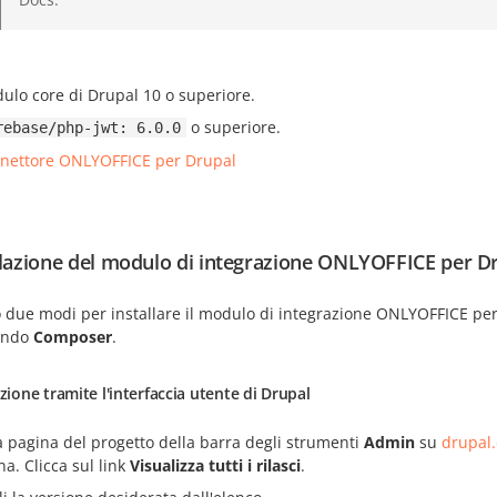
ulo core di Drupal 10 o superiore.
o superiore.
rebase/php-jwt: 6.0.0
nettore ONLYOFFICE per Drupal
llazione del modulo di integrazione ONLYOFFICE per D
o due modi per installare il modulo di integrazione ONLYOFFICE pe
zando
Composer
.
azione tramite l'interfaccia utente di Drupal
a pagina del progetto della barra degli strumenti
Admin
su
drupal.
na. Clicca sul link
Visualizza tutti i rilasci
.