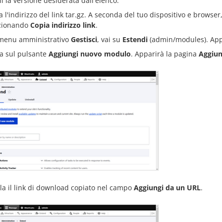
li la versione desiderata dall'elenco.
 l'indirizzo del link tar.gz. A seconda del tuo dispositivo e browser,
zionando
Copia indirizzo link
.
menu amministrativo
Gestisci
, vai su
Estendi
(admin/modules). App
ca sul pulsante
Aggiungi nuovo modulo
. Apparirà la pagina
Aggiu
lla il link di download copiato nel campo
Aggiungi da un URL
.