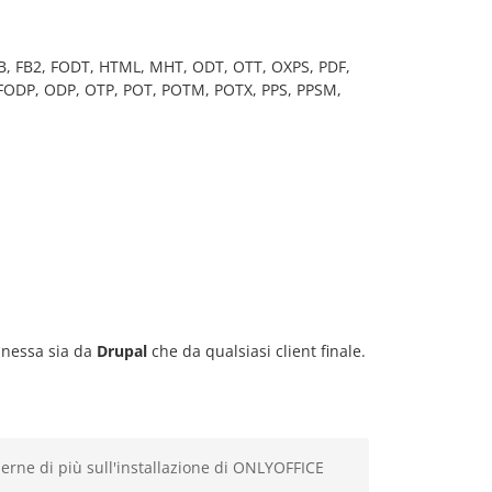
B, FB2, FODT, HTML, MHT, ODT, OTT, OXPS, PDF,
, FODP, ODP, OTP, POT, POTM, POTX, PPS, PPSM,
onnessa sia da
Drupal
che da qualsiasi client finale.
erne di più sull'installazione di ONLYOFFICE