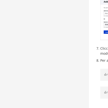
Clic
modu
Per 
dr
dr