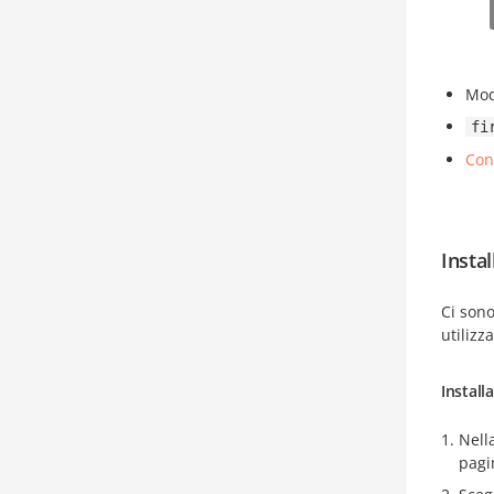
Mod
fi
Con
Insta
Ci son
utiliz
Install
Nell
pagi