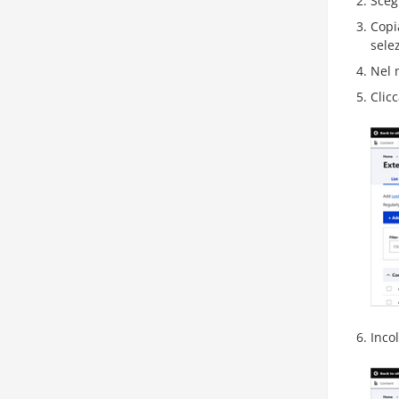
Sceg
Copia
sele
Nel 
Clic
Inco