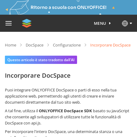
Ritorno a scuola con ONLYOFFICE!
MENU
Home
DocSpace
Configurazione
Incorporare DocSpace
Questo articolo è stato tradotto dall'AI
Incorporare DocSpace
Puoi integrare ONLYOFFICE DocSpace o parti di esso nella tua
applicazione web, permettendo agli utenti di creare e inviare
documenti direttamente dal tuo sito web.
A tal fine, utilizza il
ONLYOFFICE DocSpace SDK
basato su JavaScript
che consente agli sviluppatori di utilizzare tutte le funzionalità di
DocSpace con api.js.
Per incorporare l'intero DocSpace, una determinata stanza o una