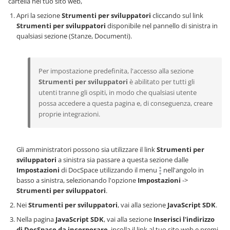
cartella nel tuo sito web,
Apri la sezione
Strumenti per sviluppatori
cliccando sul link
Strumenti per sviluppatori
disponibile nel pannello di sinistra in
qualsiasi sezione (Stanze, Documenti).
Per impostazione predefinita, l'accesso alla sezione
Strumenti per sviluppatori
è abilitato per tutti gli
utenti tranne gli ospiti, in modo che qualsiasi utente
possa accedere a questa pagina e, di conseguenza, creare
proprie integrazioni.
Gli amministratori possono sia utilizzare il link
Strumenti per
sviluppatori
a sinistra sia passare a questa sezione dalle
Impostazioni
di DocSpace utilizzando il menu
nell'angolo in
basso a sinistra, selezionando l'opzione
Impostazioni
->
Strumenti per sviluppatori
.
Nei
Strumenti per sviluppatori
, vai alla sezione
JavaScript SDK
.
Nella pagina
JavaScript SDK
, vai alla sezione
Inserisci l'indirizzo
di DocSpace da incorporare
, incolla il link al tuo sito web e premi