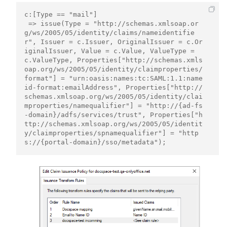
c:[Type == "mail"]

 => issue(Type = "http://schemas.xmlsoap.or
g/ws/2005/05/identity/claims/nameidentifie
r", Issuer = c.Issuer, OriginalIssuer = c.Or
iginalIssuer, Value = c.Value, ValueType = 
c.ValueType, Properties["http://schemas.xmls
oap.org/ws/2005/05/identity/claimproperties/
format"] = "urn:oasis:names:tc:SAML:1.1:name
id-format:emailAddress", Properties["http://
schemas.xmlsoap.org/ws/2005/05/identity/clai
mproperties/namequalifier"] = "http://{ad-fs
-domain}/adfs/services/trust", Properties["h
ttp://schemas.xmlsoap.org/ws/2005/05/identit
y/claimproperties/spnamequalifier"] = "http
s://{portal-domain}/sso/metadata");