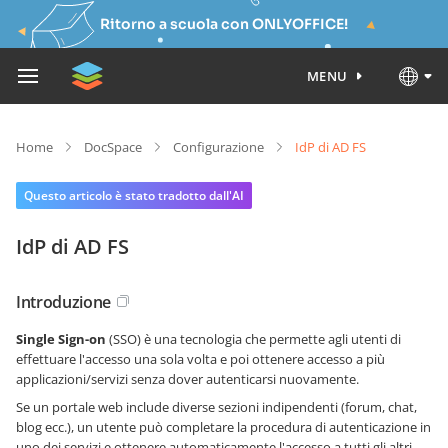
Ritorno a scuola con ONLYOFFICE!
MENU
Home
DocSpace
Configurazione
IdP di AD FS
Questo articolo è stato tradotto dall'AI
IdP di AD FS
Introduzione
Single Sign-on
(SSO) è una tecnologia che permette agli utenti di
effettuare l'accesso una sola volta e poi ottenere accesso a più
applicazioni/servizi senza dover autenticarsi nuovamente.
Se un portale web include diverse sezioni indipendenti (forum, chat,
blog ecc.), un utente può completare la procedura di autenticazione in
uno dei servizi e ottenere automaticamente l'accesso a tutti gli altri