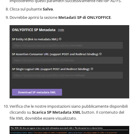
imposteremo questi parametri successivamente nell'IdP AD FS.
Clicca sul pulsante
Salva
.
Dovrebbe aprirsi la sezione
Metadati SP di ONLYOFFICE
.
Verifica che le nostre impostazioni siano pubblicamente disponibili
cliccando su
Scarica SP Metadata XML
button. Il contenuto del
file XML dovrebbe essere visualizzato.