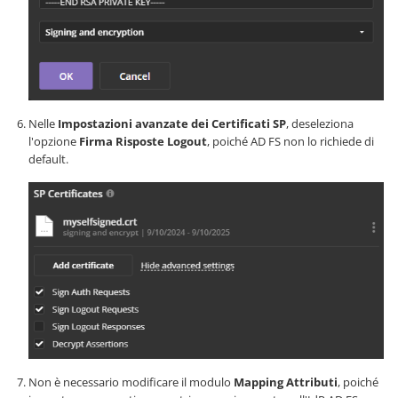
Nelle
Impostazioni avanzate dei Certificati SP
, deseleziona
l'opzione
Firma Risposte Logout
, poiché AD FS non lo richiede di
default.
Non è necessario modificare il modulo
Mapping Attributi
, poiché