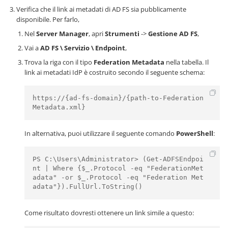
Verifica che il link ai metadati di AD FS sia pubblicamente
disponibile. Per farlo,
Nel
Server Manager
, apri
Strumenti
->
Gestione AD FS
,
Vai a
AD FS \ Servizio \ Endpoint
,
Trova la riga con il tipo
Federation Metadata
nella tabella. Il
link ai metadati IdP è costruito secondo il seguente schema:
https://{ad-fs-domain}/{path-to-Federation
Metadata.xml}
In alternativa, puoi utilizzare il seguente comando
PowerShell
:
PS C:\Users\Administrator> (Get-ADFSEndpoi
nt | Where {$_.Protocol -eq "FederationMet
adata" -or $_.Protocol -eq "Federation Met
adata"}).FullUrl.ToString()
Come risultato dovresti ottenere un link simile a questo: