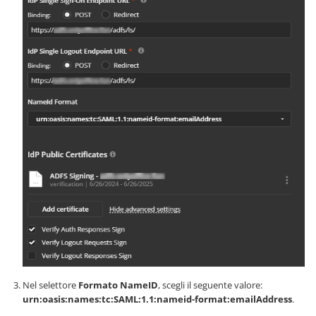
Nel selettore
Formato NameID
, scegli il seguente valore:
urn:oasis:names:tc:SAML:1.1:nameid-format:emailAddress
.