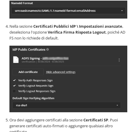
Nella sezione
Certificati Pubblici IdP \ Impostazioni avanzate
,
deseleziona l'opzione
Verifica Firma Risposta Logout
, poiché AD
FS non lo richiede di default.
Ora devi aggiungere certificati alla sezione
Certificati SP
. Puoi
generare certificati auto-firmati o aggiungere qualsiasi altro
certificato.