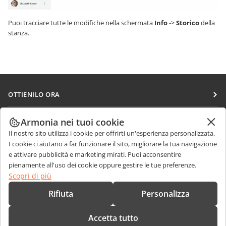
Puoi tracciare tutte le modifiche nella schermata
Info
->
Storico
della
stanza.
OTTIENILO ORA
Docs
COLLABORA
Armonia nei tuoi cookie
DocSpace
Il nostro sito utilizza i cookie per offrirti un'esperienza personalizzata.
Per i contributori
RICEVI NOTIZIE
I cookie ci aiutano a far funzionare il sito, migliorare la tua navigazione
Workspace
Per i traduttori
e attivare pubblicità e marketing mirati. Puoi acconsentire
Blog
Connettori
pienamente all'uso dei cookie oppure gestire le tue preferenze.
RICEVI AIUTO
Per gli influencer
Scopri di più
App desktop
Forum
Offerte di lavoro
CONTATTACI
Rifiuta
Personalizza
App mobili
Corsi di formazione
Domande sulle vendite
sales@onlyoffice.com
onlyoffice.com
Accetta tutto
Webinar
Richieste per i partner
partners@onlyoffice.com