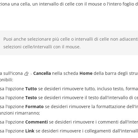
ziona una cella, un intervallo di celle con il mouse o l'intero fogli
Puoi anche selezionare più celle o intervalli di celle non adiacen
selezioni celle/intervalli con il mouse.
ca sull'icona
Cancella
nella scheda
Home
della barra degli str
nibili:
sa l'opzione
Tutto
se desideri rimuovere tutto, incluso testo, format
sa l'opzione
Testo
se desideri rimuovere il testo dall'intervallo di c
sa l'opzione
Formato
se desideri rimuovere la formattazione dell'inte
unzioni rimarranno;
sa l'opzione
Commenti
se desideri rimuovere i commenti dall'interv
sa l'opzione
Link
se desideri rimuovere i collegamenti dall'intervall