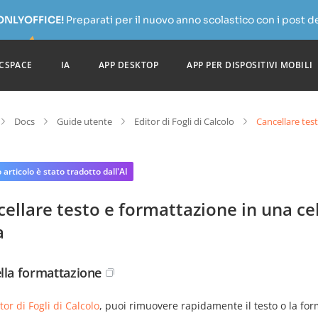
 ONLYOFFICE!
Preparati per il nuovo anno scolastico con i post de
CSPACE
IA
APP DESKTOP
APP PER DISPOSITIVI MOBILI
Docs
Guide utente
Editor di Fogli di Calcolo
Cancellare test
articolo è stato tradotto dall'AI
ellare testo e formattazione in una cel
a
lla formattazione
tor di Fogli di Calcolo
, puoi rimuovere rapidamente il testo o la form