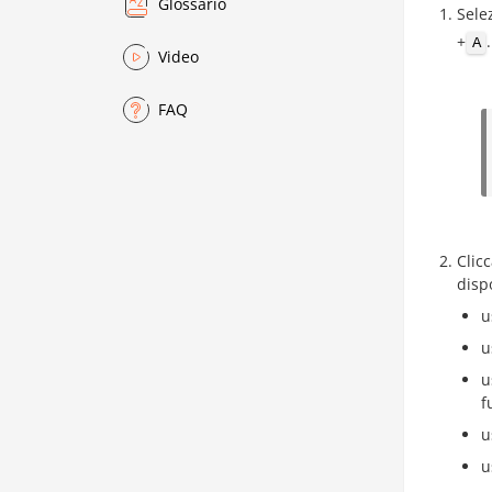
Glossario
Sele
+
.
A
Video
FAQ
Clic
dispo
u
u
u
f
u
u