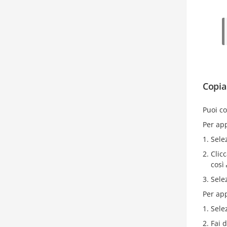
Copia
Puoi co
Per app
Sele
Clic
così
Selez
Per app
Sele
Fai 