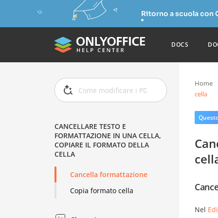
Ritorno a scuola con
DOCS
DO
Home
cella
Questo 
CANCELLARE TESTO E
FORMATTAZIONE IN UNA CELLA,
Canc
COPIARE IL FORMATO DELLA
CELLA
cell
Cancella formattazione
Cance
Copia formato cella
Nel
Edi