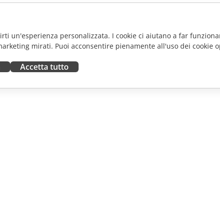
frirti un'esperienza personalizzata. I cookie ci aiutano a far funzionar
marketing mirati. Puoi acconsentire pienamente all'uso dei cookie o
a
Accetta tutto
ORA
RICEVI AIUTO
tributori
Forum
uttori
Corsi di formazione
fluencer
Webinar
i lavoro
White papers
NOTIZIE
Modulo di contatto per il
supporto
Ordina demo