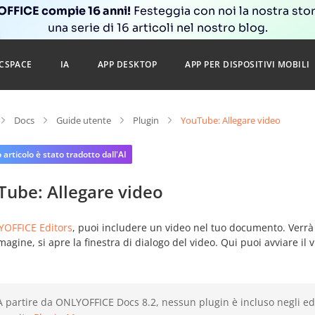
FFICE compie 16 anni!
Festeggia con noi la nostra sto
una serie di 16 articoli nel nostro blog.
CSPACE
IA
APP DESKTOP
APP PER DISPOSITIVI MOBILI
Docs
Guide utente
Plugin
YouTube: Allegare video
articolo è stato tradotto dall'AI
Tube: Allegare video
OFFICE Editors
, puoi includere un video nel tuo documento. Verr
magine, si apre la finestra di dialogo del video. Qui puoi avviare il 
A partire da ONLYOFFICE Docs 8.2, nessun plugin è incluso negli edit