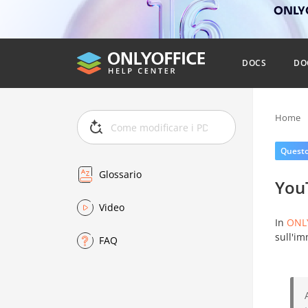
ONLYO
DOCS
DO
Home
Questo 
Glossario
You
Video
In
ONLY
sull'im
FAQ