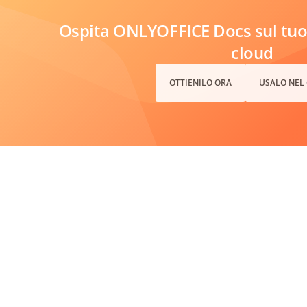
Ospita ONLYOFFICE Docs sul tuo 
cloud
OTTIENILO ORA
USALO NEL