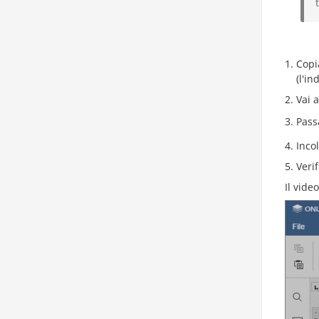
Copia
(l'i
Vai 
Pass
Incol
Verif
Il vide