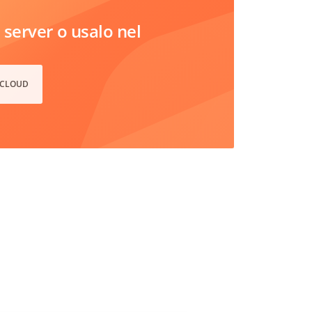
server o usalo nel
 CLOUD