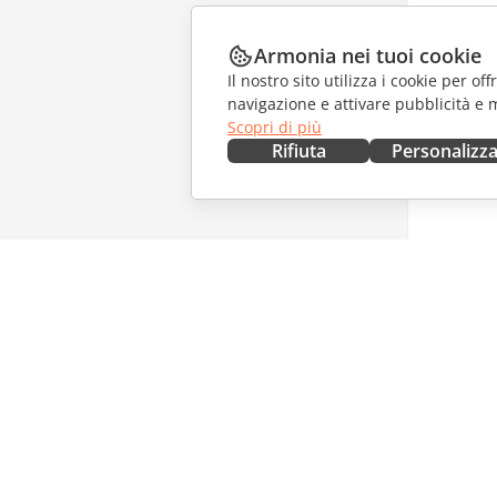
Armonia nei tuoi cookie
Il nostro sito utilizza i cookie per of
navigazione e attivare pubblicità e 
Scopri di più
Rifiuta
Personalizz
OTTIENILO ORA
COLLAB
Docs
Per i con
DocSpace
Per i trad
Workspace
Per gli in
Connettori
Offerte d
App desktop
RICEVI 
App mobili
Blog