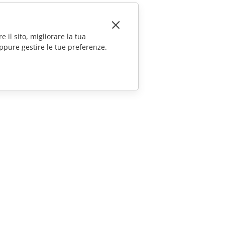
e il sito, migliorare la tua
ppure gestire le tue preferenze.
CONTATTACI
Domande sulle vendite
sales@onlyoffice.com
Richieste per i partner
partners@onlyoffice.com
Richieste stampa
press@onlyoffice.com
Richiedi una chiamata