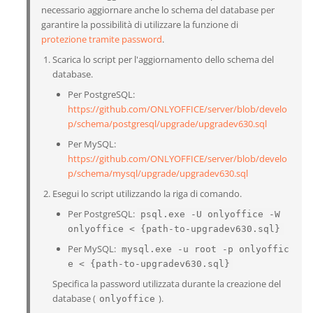
necessario aggiornare anche lo schema del database per
garantire la possibilità di utilizzare la funzione di
protezione tramite password
.
Scarica lo script per l'aggiornamento dello schema del
database.
Per PostgreSQL:
https://github.com/ONLYOFFICE/server/blob/develo
p/schema/postgresql/upgrade/upgradev630.sql
Per MySQL:
https://github.com/ONLYOFFICE/server/blob/develo
p/schema/mysql/upgrade/upgradev630.sql
Esegui lo script utilizzando la riga di comando.
Per PostgreSQL:
psql.exe -U onlyoffice -W
onlyoffice < {path-to-upgradev630.sql}
Per MySQL:
mysql.exe -u root -p onlyoffic
e < {path-to-upgradev630.sql}
Specifica la password utilizzata durante la creazione del
database (
).
onlyoffice